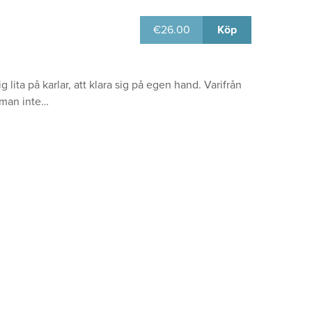
€
26.00
Köp
lita på karlar, att klara sig på egen hand. Varifrån
 man inte…