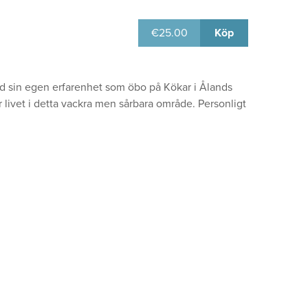
€
25.00
Köp
 sin egen erfarenhet som öbo på Kökar i Ålands
 livet i detta vackra men sårbara område. Personligt