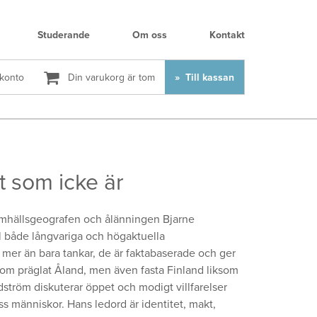
Studerande
Om oss
Kontakt
 konto
Din varukorg är tom
Till kassan
t som icke är
mhällsgeografen och ålänningen Bjarne
al både långvariga och högaktuella
 mer än bara tankar, de är faktabaserade och ger
r som präglat Åland, men även fasta Finland liksom
ström diskuterar öppet och modigt villfarelser
ss människor. Hans ledord är identitet, makt,