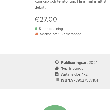
kunskap och territorium. Hans mål är att stimu
debatt.
€
27.00
Säker betalning
Skickas om 1-3 arbetsdagar
Publiceringsår:
2024
Typ:
Inbunden
Antal sidor:
172
ISBN:
9789527587164