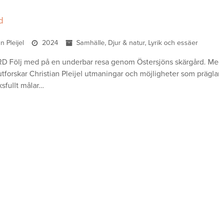
d
an Pleijel
2024
Samhälle, Djur & natur, Lyrik och essäer
Följ med på en underbar resa genom Östersjöns skärgård. Med
utforskar Christian Pleijel utmaningar och möjligheter som präglar
ksfullt målar…