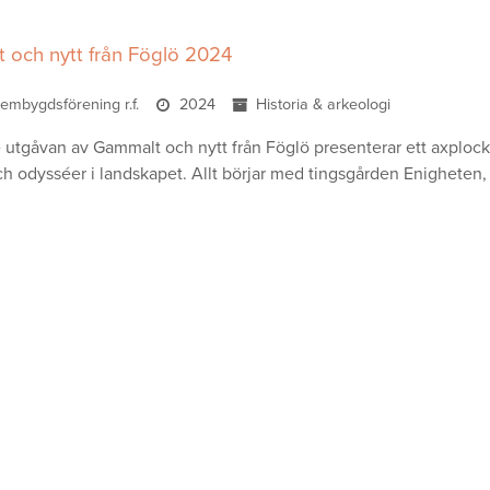
 och nytt från Föglö 2024
embygdsförening r.f.
2024
Historia & arkeologi
utgåvan av Gammalt och nytt från Föglö presenterar ett axplock F
ch odysséer i landskapet. Allt börjar med tingsgården Enigheten, s