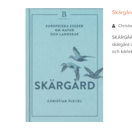
Skärgår
Christi
SKÄRGÅRD 
skärgård 
och kärle