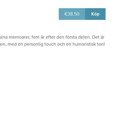
€
38.50
Köp
sina memoarer, fem år efter den första delen. Det är
iken, med en personlig touch och en humoristisk ton!