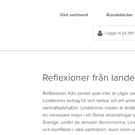
Vårt sortiment
Ålandsböcker
Logga in på ditt
Reflexioner från lande
Reflexioner från landet som icke är
utgör sa
Lindströms bidrag till och tankar om ett ant
samhällsdebatter. Lindströms essäer är ändå
en intressant insyn i ett flertal utvecklinga
Sverige, under de senaste decennierna. Lind
och konflikter i våra samhällen, även inom o