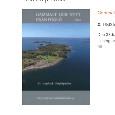
Gammalt
Föglö h
Den 38de 
läsning o
till…