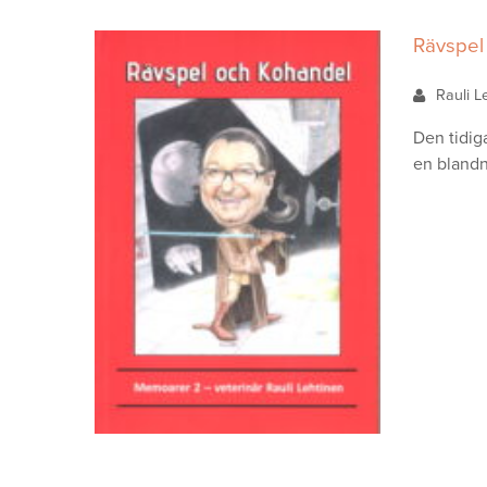
Rävspel
Rauli L
Den tidig
en blandn