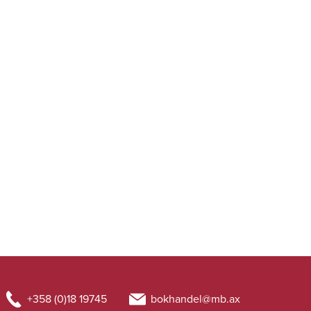
+358 (0)18 19745
bokhandel@mb.ax