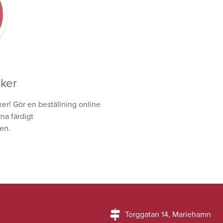
cker
ker! Gör en beställning online
a färdigt
en.
Torggatan 14, Mariehamn