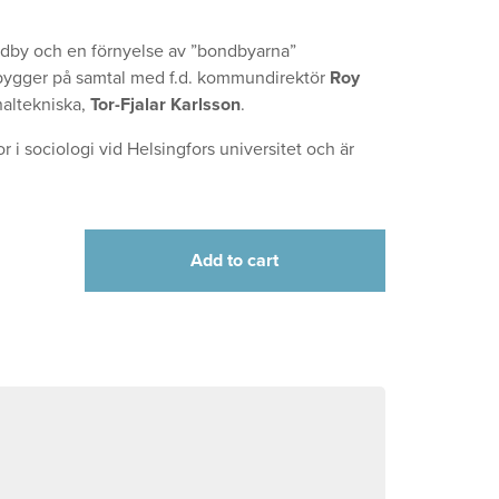
dby och en förnyelse av ”bondbyarna”
n bygger på samtal med f.d. kommundirektör
Roy
altekniska,
Tor-Fjalar Karlsson
.
tor i sociologi vid Helsingfors universitet och är
Add to cart