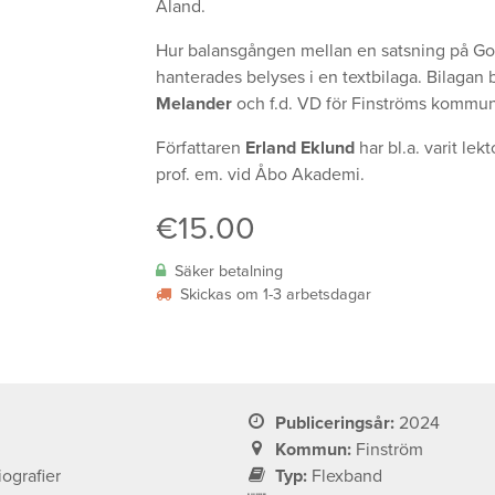
Åland.
Hur balansgången mellan en satsning på Go
hanterades belyses i en textbilaga. Bilaga
Melander
och f.d. VD för Finströms kommun
Författaren
Erland Eklund
har bl.a. varit lek
prof. em. vid Åbo Akademi.
€
15.00
Säker betalning
Skickas om 1-3 arbetsdagar
Publiceringsår:
2024
Kommun:
Finström
ografier
Typ:
Flexband