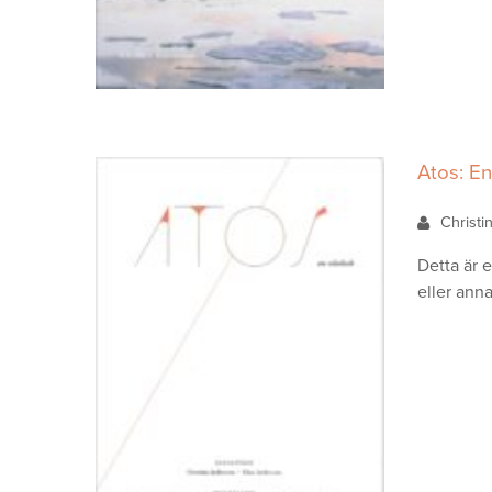
Atos: E
Christ
Detta är 
eller anna