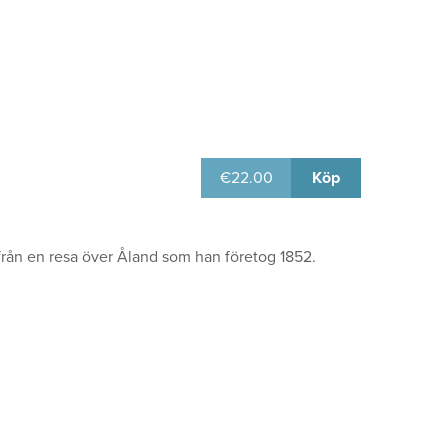
€
22.00
Köp
från en resa över Åland som han företog 1852.