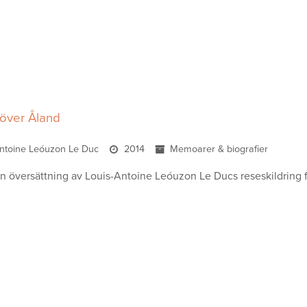
 över Åland
Antoine Leóuzon Le Duc
2014
Memoarer & biografier
en översättning av Louis-Antoine Leóuzon Le Ducs reseskildring 