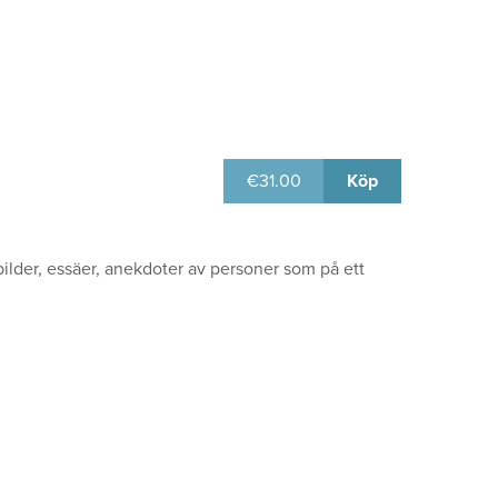
€
31.00
Köp
lder, essäer, anekdoter av personer som på ett