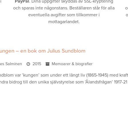
i
PayPal
. Dina uppgifter skyddas av SSL-kryptering
och sparas inte någonstans. Beställaren står för alla
o
eventuella avgifter som tillkommer i
o
mottagarlandet.
ungen – en bok om Julius Sundblom
es Salminen
2015
Memoarer & biografier
ndblom var ’kungen’ som under ett långt liv (1865-1945) med kra
ra bidrog till den unika självstyrelse som ’Ålandsfrågan’ 1917-21 