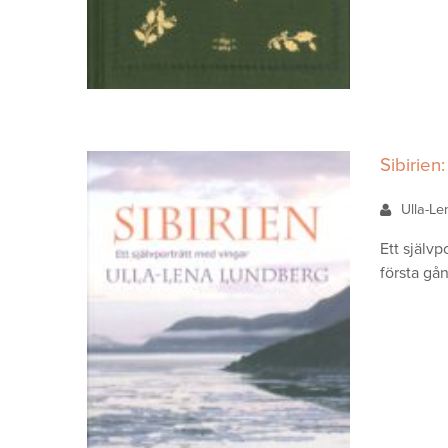
Sibirien
Ulla-L
Ett själv
första gå