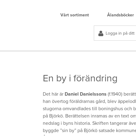
Vårt sortiment
Ålandsböcker
Logga in på ditt
En by i förändring
Det här är
Daniel Danielssons
(f.1940) berät
han övertog föräldrarnas gård, blev äppelodl
stugorna omvandlades till boningshus och ble
på Björkö. Berättelsen inramas av en text 
nedslag i byns historia. Skriften tangerar ä
byggde ”sin by” på Björkö satsade kommunen