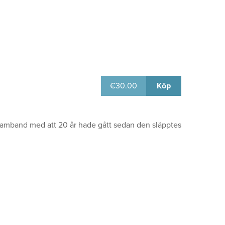
€
30.00
Köp
i samband med att 20 år hade gått sedan den släpptes