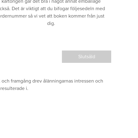
kartongen går det bra i något annat emballage
ckså. Det är viktigt att du bifogar följesedeln med
rdernummer så vi vet att boken kommer från just
dig.
Slutsåld
ft och framgång drev ålänningarnas intressen och
resulterade i.