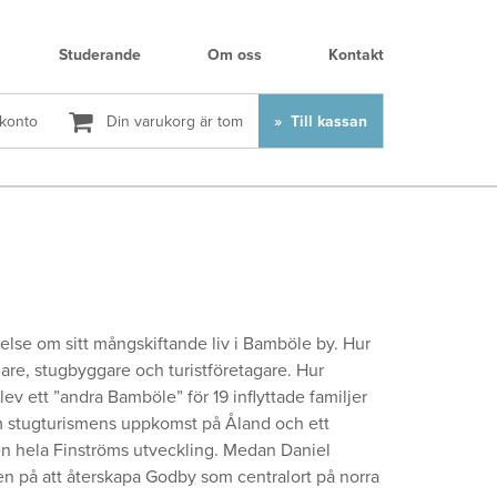
Studerande
Om oss
Kontakt
 konto
Din varukorg är tom
Till kassan
telse om sitt mångskiftande liv i Bamböle by. Hur
are, stugbyggare och turistföretagare. Hur
v ett ”andra Bamböle” för 19 inflyttade familjer
om stugturismens uppkomst på Åland och ett
ven hela Finströms utveckling. Medan Daniel
 på att återskapa Godby som centralort på norra