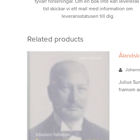
tyvärr förseningar. Om en bok inte kan levereras 
tid skickar vi ett mail med information om
leveransstatusen till dig.
Related products
Ålandsk
Johann
Julius Su
framom and