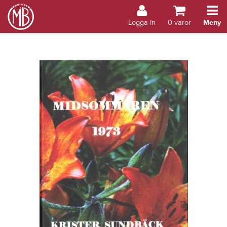
Bokhandel Åland
Logga in
0
varor
Meny