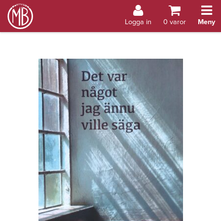
Bokhandel Åland
Logga in
0
varor
Meny