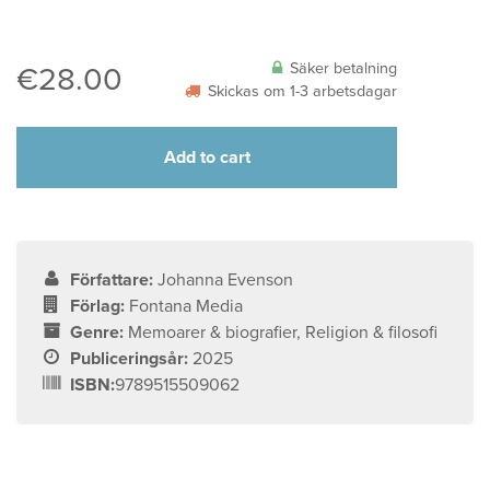
Säker betalning
€
28.00
Skickas om 1-3 arbetsdagar
Add to cart
Författare:
Johanna Evenson
Förlag:
Fontana Media
Genre:
Memoarer & biografier, Religion & filosofi
Publiceringsår:
2025
ISBN:
9789515509062