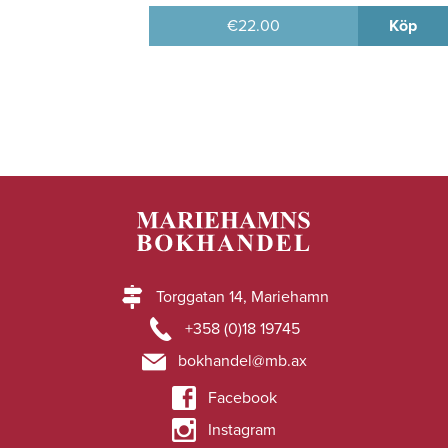
€
22.00
Köp
Torggatan 14, Mariehamn
+358 (0)18 19745
bokhandel@mb.ax
Facebook
Instagram