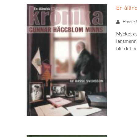
En ålän
Hasse 
Mycket av
länsmanne
blir det 