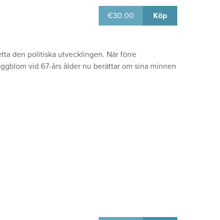
€
30.00
Köp
tta den politiska utvecklingen. När förre
blom vid 67-års ålder nu berättar om sina minnen