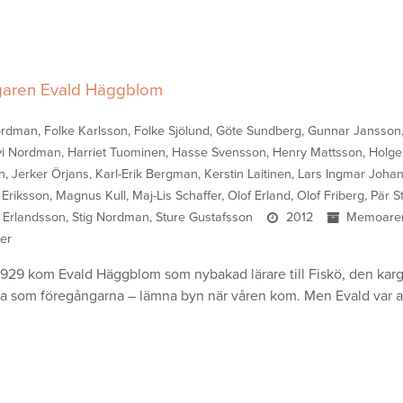
aren Evald Häggblom
rdman, Folke Karlsson, Folke Sjölund, Göte Sundberg, Gunnar Jansson
i Nordman, Harriet Tuominen, Hasse Svensson, Henry Mattsson, Holge
n, Jerker Örjans, Karl-Erik Bergman, Kerstin Laitinen, Lars Ingmar Joha
 Eriksson, Magnus Kull, Maj-Lis Schaffer, Olof Erland, Olof Friberg, Pär 
 Erlandsson, Stig Nordman, Sture Gustafsson
2012
Memoare
ier
 1929 kom Evald Häggblom som nybakad lärare till Fiskö, den karga
ra som föregångarna – lämna byn när våren kom. Men Evald var 