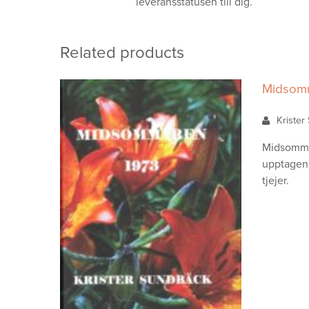
leveransstatusen till dig.
Related products
Midsom
Kriste
Midsommar
upptagen 
tjejer.