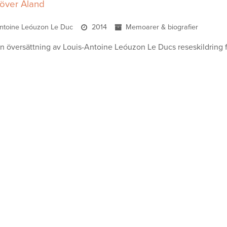
 över Åland
Antoine Leóuzon Le Duc
2014
Memoarer & biografier
en översättning av Louis-Antoine Leóuzon Le Ducs reseskildring 