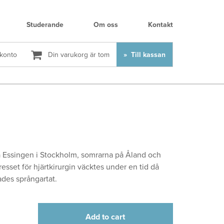
Studerande
Om oss
Kontakt
 konto
Din varukorg är tom
Till kassan
ra Essingen i Stockholm, somrarna på Åland och
resset för hjärtkirurgin väcktes under en tid då
ades språngartat.
Add to cart