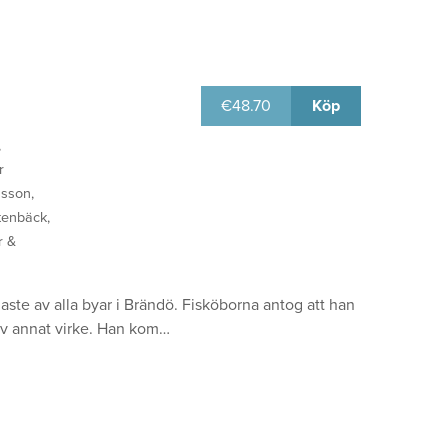
€
48.70
Köp
,
r
nsson,
Stenbäck,
r &
ste av alla byar i Brändö. Fisköborna antog att han
av annat virke. Han kom…