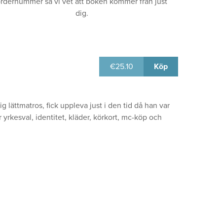
rdernummer så vi vet att boken kommer från just
dig.
€
25.10
Köp
ättmatros, fick uppleva just i den tid då han var
rkesval, identitet, kläder, körkort, mc-köp och