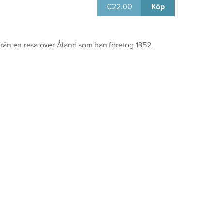
€
22.00
Köp
från en resa över Åland som han företog 1852.