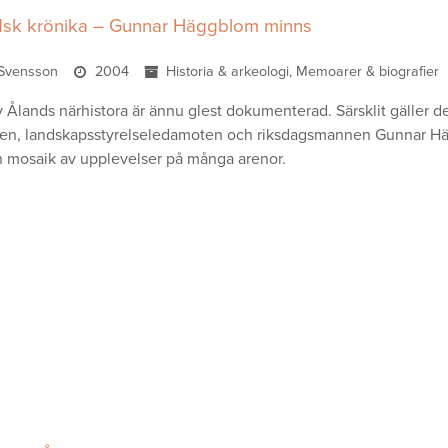
dsk krönika – Gunnar Häggblom minns
Svensson
2004
Historia & arkeologi, Memoarer & biografier
 Ålands närhistora är ännu glest dokumenterad. Särsklit gäller de
n, landskapsstyrelseledamoten och riksdagsmannen Gunnar Hägg
en mosaik av upplevelser på många arenor.