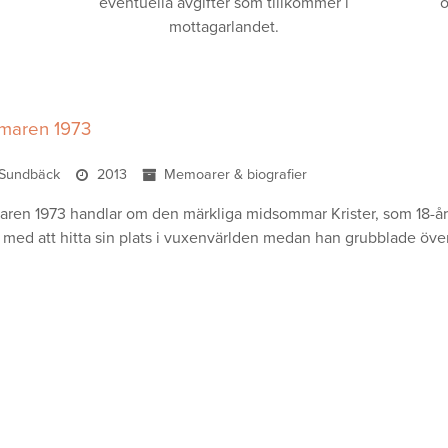
eventuella avgifter som tillkommer i
o
mottagarlandet.
maren 1973
r Sundbäck
2013
Memoarer & biografier
en 1973 handlar om den märkliga midsommar Krister, som 18-årig l
med att hitta sin plats i vuxenvärlden medan han grubblade över y