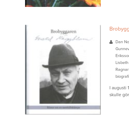
Brobygg
Dan No
Gunnev
Eriksso
Lisbeth
Ragnar
biograf
I augusti
skulle gö