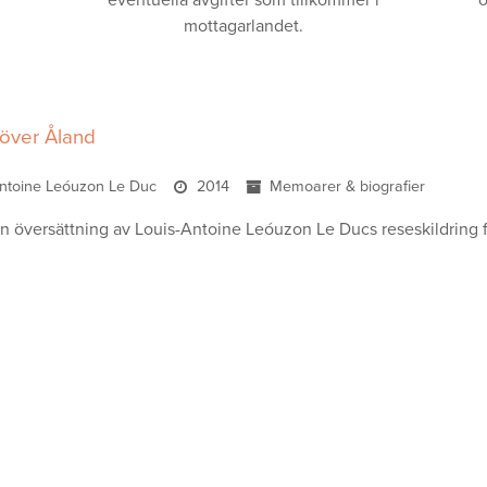
eventuella avgifter som tillkommer i
o
mottagarlandet.
 över Åland
Antoine Leóuzon Le Duc
2014
Memoarer & biografier
en översättning av Louis-Antoine Leóuzon Le Ducs reseskildring 