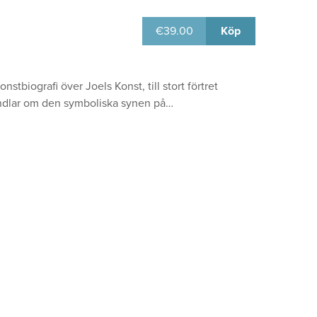
€
39.00
Köp
biografi över Joels Konst, till stort förtret
handlar om den symboliska synen på…