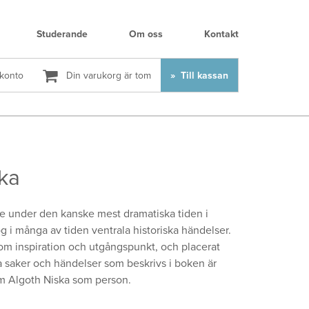
Studerande
Om oss
Kontakt
 konto
Din varukorg är tom
Till kassan
ska
de under den kanske mest dramatiska tiden i
g i många av tiden ventrala historiska händelser.
 som inspiration och utgångspunkt, och placerat
a saker och händelser som beskrivs i boken är
 om Algoth Niska som person.