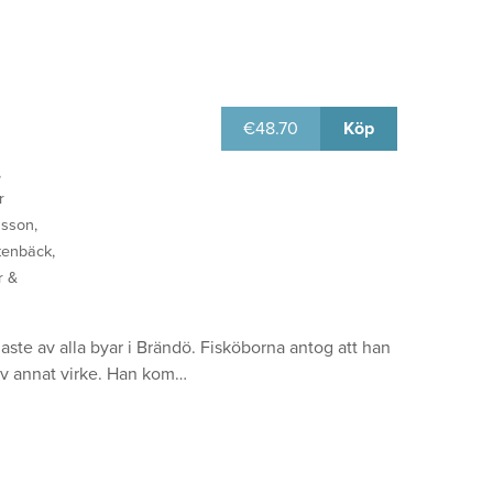
€
48.70
Köp
,
r
nsson,
Stenbäck,
r &
ste av alla byar i Brändö. Fisköborna antog att han
av annat virke. Han kom…