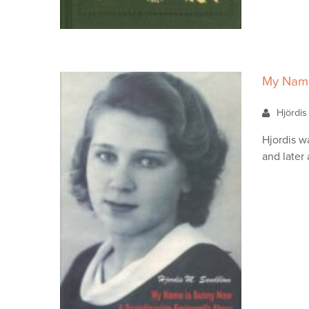
My Name
Hjördi
Hjordis w
and later