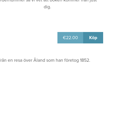
rdernummer så vi vet att boken kommer från just
dig.
€
22.00
Köp
från en resa över Åland som han företog 1852.