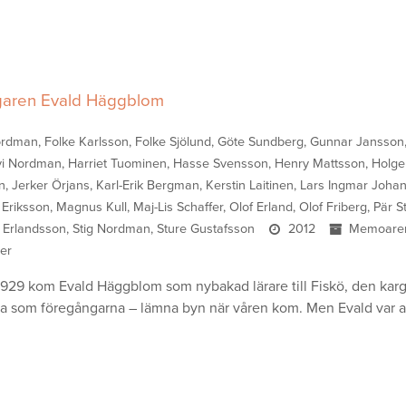
aren Evald Häggblom
rdman, Folke Karlsson, Folke Sjölund, Göte Sundberg, Gunnar Jansson
i Nordman, Harriet Tuominen, Hasse Svensson, Henry Mattsson, Holge
n, Jerker Örjans, Karl-Erik Bergman, Kerstin Laitinen, Lars Ingmar Joha
 Eriksson, Magnus Kull, Maj-Lis Schaffer, Olof Erland, Olof Friberg, Pär 
 Erlandsson, Stig Nordman, Sture Gustafsson
2012
Memoare
ier
 1929 kom Evald Häggblom som nybakad lärare till Fiskö, den karga
ra som föregångarna – lämna byn när våren kom. Men Evald var 