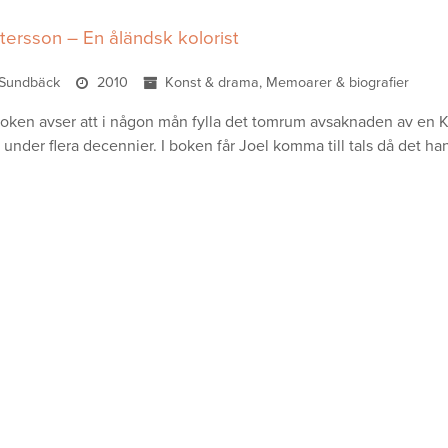
tersson – En åländsk kolorist
r Sundbäck
2010
Konst & drama, Memoarer & biografier
oken avser att i någon mån fylla det tomrum avsaknaden av en Konst
 under flera decennier. I boken får Joel komma till tals då det 