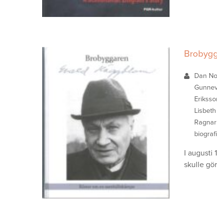
Brobygg
Dan No
Gunnev
Eriksso
Lisbeth
Ragnar
biograf
I augusti
skulle gö