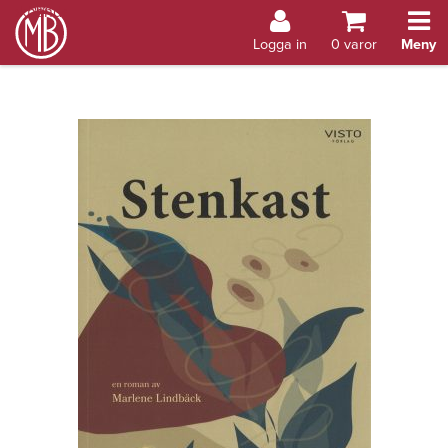
Bokhandel Åland
Logga in
0
varor
Meny