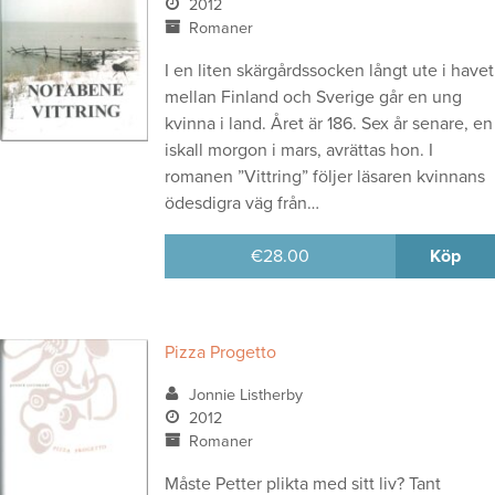
2012
Romaner
I en liten skärgårdssocken långt ute i havet
mellan Finland och Sverige går en ung
kvinna i land. Året är 186. Sex år senare, en
iskall morgon i mars, avrättas hon. I
romanen ”Vittring” följer läsaren kvinnans
ödesdigra väg från…
€
28.00
Köp
Pizza Progetto
Jonnie Listherby
2012
Romaner
Måste Petter plikta med sitt liv? Tant