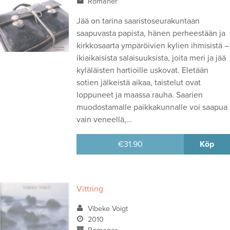
Romaner
Jää on tarina saaristoseurakuntaan
saapuvasta papista, hänen perheestään ja
kirkkosaarta ympäröivien kylien ihmisistä –
ikiaikaisista salaisuuksista, joita meri ja jää
kyläläisten hartioille uskovat. Eletään
sotien jälkeistä aikaa, taistelut ovat
loppuneet ja maassa rauha. Saarien
muodostamalle paikkakunnalle voi saapua
vain veneellä,…
€
31.90
Köp
Vittring
Vibeke Voigt
2010