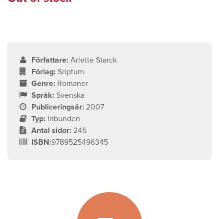
Författare:
Arlette Starck
Förlag:
Sriptum
Genre:
Romaner
Språk:
Svenska
Publiceringsår:
2007
Typ:
Inbunden
Antal sidor:
245
ISBN:
9789525496345