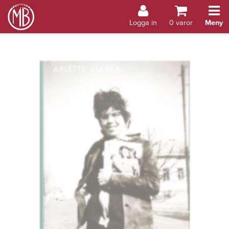
Bokhandel Åland
Logga in
0
varor
Meny