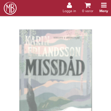
Bokhandel Åland
Logga in
0
varor
Meny