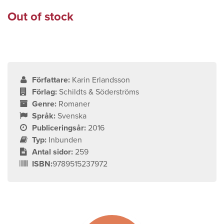
Out of stock
Författare:
Karin Erlandsson
Förlag:
Schildts & Söderströms
Genre:
Romaner
Språk:
Svenska
Publiceringsår:
2016
Typ:
Inbunden
Antal sidor:
259
ISBN:
9789515237972