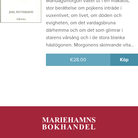
Måndagsmorgon växer ut i en makalös,
stor berättelse om pojkens inträde i
vuxenlivet, om livet, om döden och
evigheten, om det vardagsbruna
därhemma och om det som glimrar i
starens vårsång och i de stora blanka
hästögonen. Morgonens skimrande vita…
€
28.00
Köp