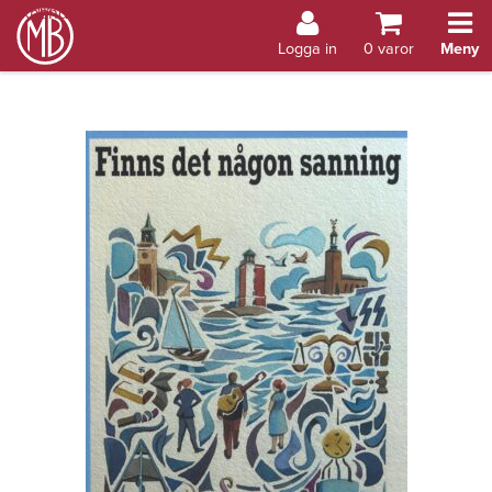
Bokhandel Åland
Logga in
0
varor
Meny