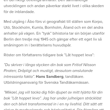
en del riktigt otrevliga anhalter. Den samhälleliga
utvecklingen och andan påverkar starkt livet i olika skeden
för de inblandade.
Med utgång i Åbo förs vi geografiskt till ställen som Korpo,
Utö, Stockholm, Kumla, Bornholm, Åland och en del andra
anhalter på vägen. En ”tysk” bihistoria tar sin början utanför
Berlin den tredje maj 1945 och gängar efter ett eget liv så
småningom in i berättelsens huvudspår.
Röster om författarens tidigare bok ”Låt hoppet leva”:
”Du skriver i långa stycken din bok som Fritiof Nilsson
Piraten; Dråpligt och mustigt, dessutom omslutande
intressanta fakta”.
Hans Sandberg
, tandläkare.
Utbildningsansvarig för Svenska Tandläkarmässan.
”Mikael, jag vill tacka dig från djupet av mitt hjärta för din
bok ”Låt hoppet leva”. Jag har under julhelgen sträckläst
den och blivit transformerad in i en ny livsfrid. Ditt sätt att