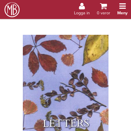
Bokhandel Åland
Logga in
0
varor
Meny