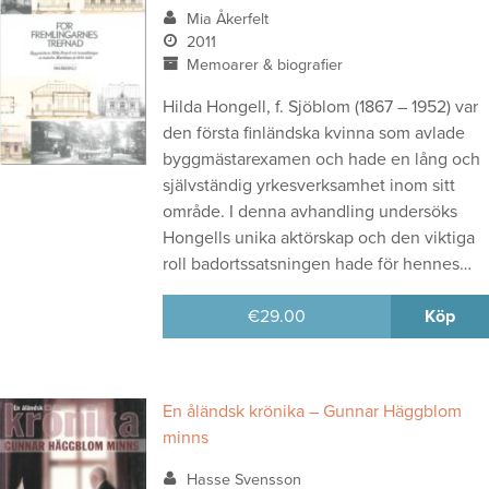
Mia Åkerfelt
2011
Memoarer & biografier
Hilda Hongell, f. Sjöblom (1867 – 1952) var
den första finländska kvinna som avlade
byggmästarexamen och hade en lång och
självständig yrkesverksamhet inom sitt
område. I denna avhandling undersöks
Hongells unika aktörskap och den viktiga
roll badortssatsningen hade för hennes…
€
29.00
Köp
En åländsk krönika – Gunnar Häggblom
minns
Hasse Svensson