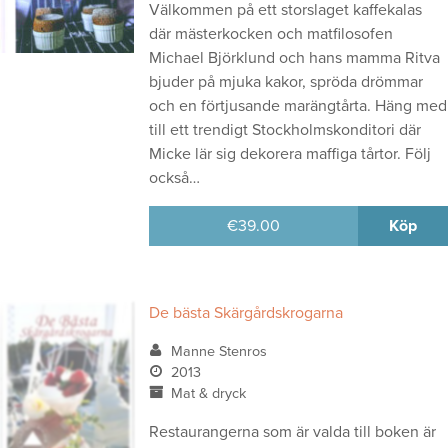
Välkommen på ett storslaget kaffekalas
där mästerkocken och matfilosofen
Michael Björklund och hans mamma Ritva
bjuder på mjuka kakor, spröda drömmar
och en förtjusande marängtårta. Häng med
till ett trendigt Stockholmskonditori där
Micke lär sig dekorera maffiga tårtor. Följ
också…
€
39.00
Köp
De bästa Skärgårdskrogarna
Manne Stenros
2013
Mat & dryck
Restaurangerna som är valda till boken är