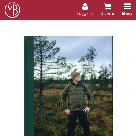
Bokhandel Åland
Logga in
0
varor
Meny