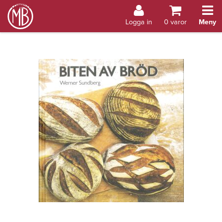
Bokhandel Åland
Logga in
0
varor
Meny