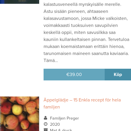
kalastusveneellä myrskyisälle merelle.
Astu sisään pieneen, ahtaaseen
kalasavustamoon, jossa Micke valkoisten,
voimakkaasti tuoksuiven savupilvien
keskellä oppii, miten savusilkka saa
kauniin kullankeltaisen pinnan. Tervetuloa
mukaan koemaistamaan erittäin hienoa,
tarunomaisen maineen saanutta kaviaaria.
Tämä…
€
39.00
Köp
Äppelglädje – 15 Enkla recept för hela
familjen
Familjen Preger
2020
Mat & dryck