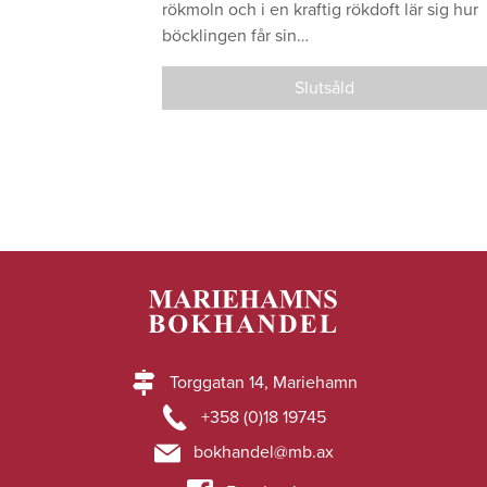
rökmoln och i en kraftig rökdoft lär sig hur
böcklingen får sin…
Slutsåld
Torggatan 14, Mariehamn
+358 (0)18 19745
bokhandel@mb.ax