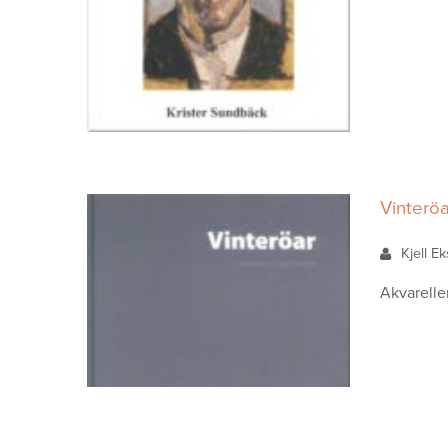
Vinteröa
Kjell E
Akvarelle