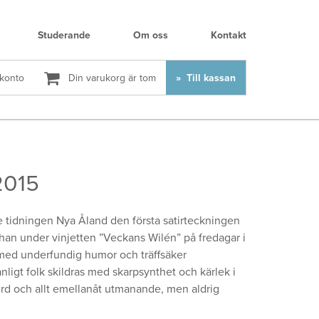
Studerande
Om oss
Kontakt
 konto
Din varukorg är tom
Till kassan
2015
tidningen Nya Åland den första satirteckningen
han under vinjetten ”Veckans Wilén” på fredagar i
ed underfundig humor och träffsäker
anligt folk skildras med skarpsynthet och kärlek i
urd och allt emellanåt utmanande, men aldrig