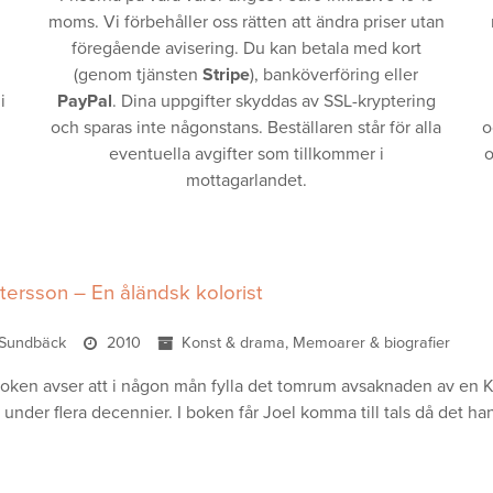
moms. Vi förbehåller oss rätten att ändra priser utan
föregående avisering. Du kan betala med kort
(genom tjänsten
Stripe
), banköverföring eller
i
PayPal
. Dina uppgifter skyddas av SSL-kryptering
och sparas inte någonstans. Beställaren står för alla
o
eventuella avgifter som tillkommer i
o
mottagarlandet.
tersson – En åländsk kolorist
r Sundbäck
2010
Konst & drama, Memoarer & biografier
oken avser att i någon mån fylla det tomrum avsaknaden av en Konst
 under flera decennier. I boken får Joel komma till tals då det 