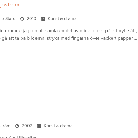
jöström
ine Stare
2010
Konst & drama
id drömde jag om att samla en del av mina bilder på ett nytt sätt
 gå att ta på bilderna, stryka med fingarna över vackert papper,…
kström
2002
Konst & drama
r av Kjell Ekström