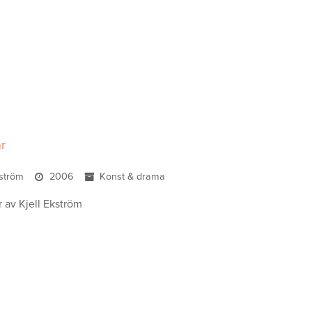
r
kström
2006
Konst & drama
r av Kjell Ekström