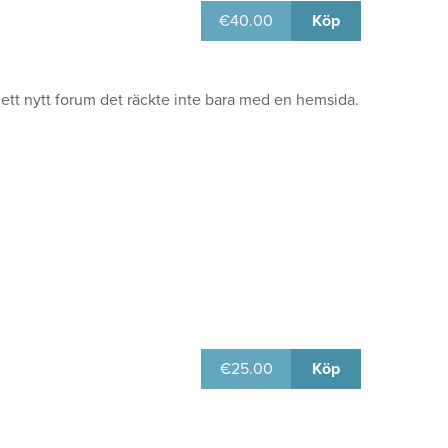
€
40.00
Köp
, ett nytt forum det räckte inte bara med en hemsida.
€
25.00
Köp