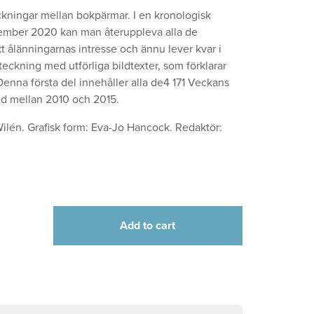
ckningar mellan bokpärmar. I en kronologisk
december 2020 kan man återuppleva alla de
 ålänningarnas intresse och ännu lever kvar i
teckning med utförliga bildtexter, som förklarar
Denna första del innehåller alla de4 171 Veckans
nd mellan 2010 och 2015.
Wilén. Grafisk form: Eva-Jo Hancock. Redaktör:
Add to cart