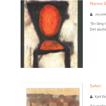
Nanna S
Jacuel
”En lång t
Det skulle
Safari
Kjell E
Akvarelle