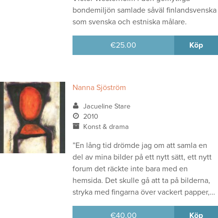
bondemiljön samlade såväl finlandsvenska
som svenska och estniska målare.
€
25.00
Köp
Nanna Sjöström
Jacueline Stare
2010
Konst & drama
”En lång tid drömde jag om att samla en
del av mina bilder på ett nytt sätt, ett nytt
forum det räckte inte bara med en
hemsida. Det skulle gå att ta på bilderna,
stryka med fingarna över vackert papper,…
€
40.00
Köp