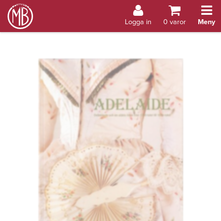
Bokhandel Åland
Logga in
0
varor
Meny