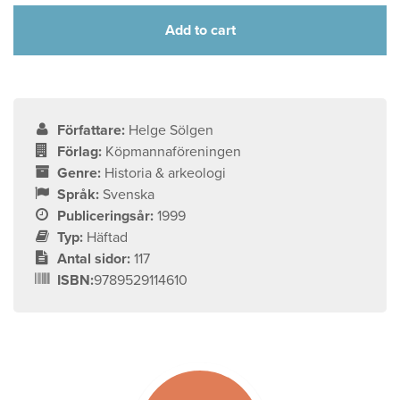
Add to cart
Författare:
Helge Sölgen
Förlag:
Köpmannaföreningen
Genre:
Historia & arkeologi
Språk:
Svenska
Publiceringsår:
1999
Typ:
Häftad
Antal sidor:
117
ISBN:
9789529114610