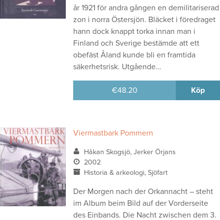
år 1921 för andra gången en demilitariserad
zon i norra Östersjön. Bläcket i föredraget
hann dock knappt torka innan man i
Finland och Sverige bestämde att ett
obefäst Åland kunde bli en framtida
säkerhetsrisk. Utgående…
€
48.20
Köp
Viermastbark Pommern
Håkan Skogsjö, Jerker Örjans
2002
Historia & arkeologi, Sjöfart
Der Morgen nach der Orkannacht – steht
im Album beim Bild auf der Vorderseite
des Einbands. Die Nacht zwischen dem 3.