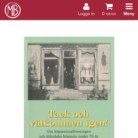
Bokhandel Åland
Logga in
0
varor
Meny