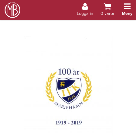
Bokhandel Åland
Logga in
0
varor
Meny