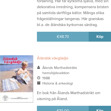
forskning. Här får kyrkorna själva, med sin
dekorativa inredning, kompensera bristen
på samtida skriftliga källor. Många olika
frågeställningar tangeras. Här granskas
bl.a. de åländska kyrkornas särdrag.
€
48.70
Köp
Åländsk vävglädje
Ålands Marthadistrikts
hemslöjdssektion
1988
Historia & arkeologi
En bok från Ålands Marthadistrikt om
vävning på Åland.
€
10.00
Köp