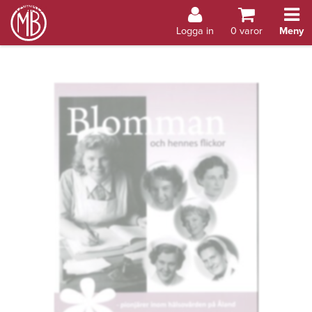
Bokhandel Åland
Logga in
0
varor
Meny