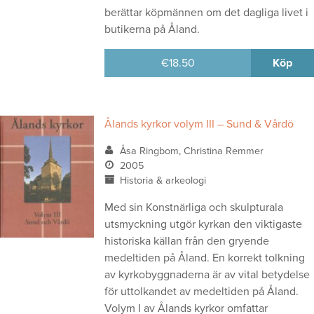
berättar köpmännen om det dagliga livet i
butikerna på Åland.
€
18.50
Köp
Ålands kyrkor volym III – Sund & Vårdö
Åsa Ringbom, Christina Remmer
2005
Historia & arkeologi
Med sin Konstnärliga och skulpturala
utsmyckning utgör kyrkan den viktigaste
historiska källan från den gryende
medeltiden på Åland. En korrekt tolkning
av kyrkobyggnaderna är av vital betydelse
för uttolkandet av medeltiden på Åland.
Volym I av Ålands kyrkor omfattar