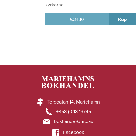
kyrkorna…
€
34.10
Köp
Torggatan 14, Mariehamn
+358 (0)18 19745
bokhandel@mb.ax
Facebook