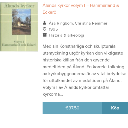
Ålands kyrkor volym I – Hammarland &
Eckerö
Åsa Ringbom, Christina Remmer
1995
Historia & arkeologi
Med sin Konstnärliga och skulpturala
utsmyckning utgör kyrkan den viktigaste
historiska källan från den gryende
medeltiden på Åland. En korrekt tolkning
av kyrkobyggnaderna är av vital betydelse
för uttolkandet av medeltiden på Åland.
Volym I av Ålands kyrkor omfattar
kyrkorna…
€
37.50
Köp