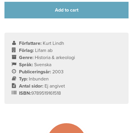
Add to cart
Författare:
Kurt Lindh
Förlag:
Lifam ab
Genre:
Historia & arkeologi
Språk:
Svenska
Publiceringsår:
2003
Typ:
Inbunden
Antal sidor:
Ej angivet
ISBN:
9789519161518