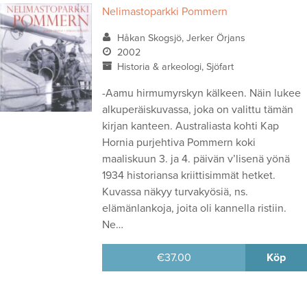
Nelimastoparkki Pommern
Håkan Skogsjö, Jerker Örjans
2002
Historia & arkeologi, Sjöfart
-Aamu hirmumyrskyn kälkeen. Näin lukee
alkuperäiskuvassa, joka on valittu tämän
kirjan kanteen. Australiasta kohti Kap
Hornia purjehtiva Pommern koki
maaliskuun 3. ja 4. päivän v’lisenä yönä
1934 historiansa kriittisimmät hetket.
Kuvassa näkyy turvakyösiä, ns.
elämänlankoja, joita oli kannella ristiin.
Ne…
€
37.00
Köp