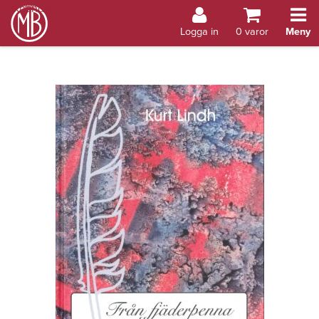
Bokhandel Åland
Logga in
0
varor
Meny