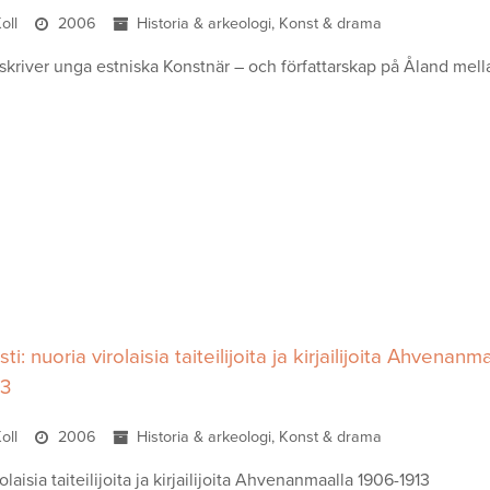
Koll
2006
Historia & arkeologi, Konst & drama
kriver unga estniska Konstnär – och författarskap på Åland mell
i: nuoria virolaisia taiteilijoita ja kirjailijoita Ahvenanm
13
Koll
2006
Historia & arkeologi, Konst & drama
olaisia taiteilijoita ja kirjailijoita Ahvenanmaalla 1906-1913