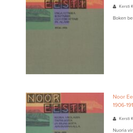
Kersti 
Boken bes
Noor Eest
1906-19
Kersti 
Nuoria vir