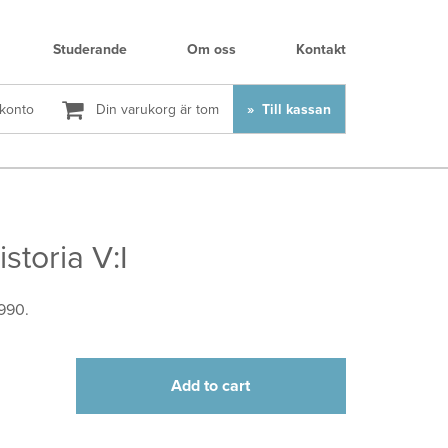
Studerande
Om oss
Kontakt
 konto
Din varukorg är tom
Till kassan
storia V:I
990.
Add to cart