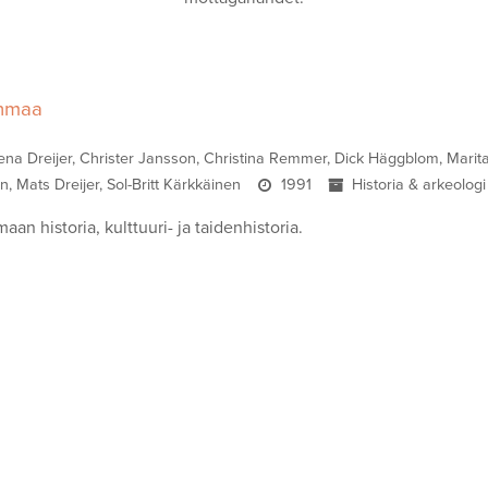
nmaa
na Dreijer, Christer Jansson, Christina Remmer, Dick Häggblom, Marit
n, Mats Dreijer, Sol-Britt Kärkkäinen
1991
Historia & arkeologi
n historia, kulttuuri- ja taidenhistoria.