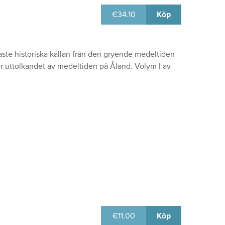
€
34.10
Köp
aste historiska källan från den gryende medeltiden
ör uttolkandet av medeltiden på Åland. Volym I av
€
11.00
Köp