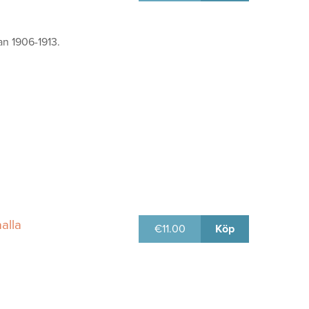
an 1906-1913.
aalla
€
11.00
Köp