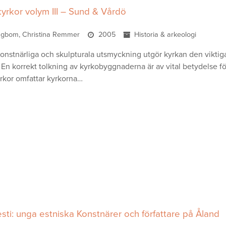
yrkor volym III – Sund & Vårdö
ngbom, Christina Remmer
2005
Historia & arkeologi
onstnärliga och skulpturala utsmyckning utgör kyrkan den viktig
 En korrekt tolkning av kyrkobyggnaderna är av vital betydelse f
rkor omfattar kyrkorna…
sti: unga estniska Konstnärer och författare på Åland