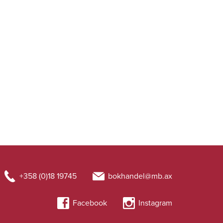
+358 (0)18 19745
bokhandel@mb.ax
Facebook
Instagram