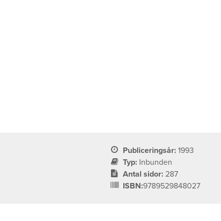
Publiceringsår:
1993
Typ:
Inbunden
Antal sidor:
287
ISBN:
9789529848027