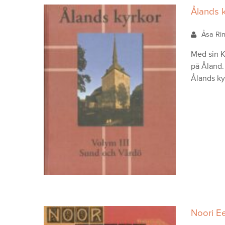
Ålands k
Åsa Ri
Med sin K
på Åland.
Ålands ky
Noori Ee