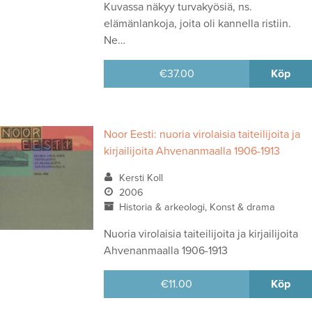
Kuvassa näkyy turvakyösiä, ns.
elämänlankoja, joita oli kannella ristiin.
Ne…
€
37.00
Köp
Noor Eesti: nuoria virolaisia taiteilijoita ja
kirjailijoita Ahvenanmaalla 1906-1913
Kersti Koll
2006
Historia & arkeologi, Konst & drama
Nuoria virolaisia taiteilijoita ja kirjailijoita
Ahvenanmaalla 1906-1913
€
11.00
Köp