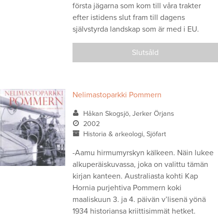
första jägarna som kom till våra trakter
efter istidens slut fram till dagens
självstyrda landskap som är med i EU.
Slutsåld
Nelimastoparkki Pommern
Håkan Skogsjö, Jerker Örjans
2002
Historia & arkeologi, Sjöfart
-Aamu hirmumyrskyn kälkeen. Näin lukee
alkuperäiskuvassa, joka on valittu tämän
kirjan kanteen. Australiasta kohti Kap
Hornia purjehtiva Pommern koki
maaliskuun 3. ja 4. päivän v’lisenä yönä
1934 historiansa kriittisimmät hetket.