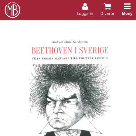
Bokhandel Åland
Logga in
0
varor
Meny