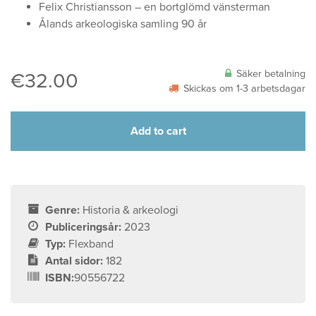
Felix Christiansson – en bortglömd vänsterman
Ålands arkeologiska samling 90 år
Säker betalning
€
32.00
Skickas om 1-3 arbetsdagar
Add to cart
Genre:
Historia & arkeologi
Publiceringsår:
2023
Typ:
Flexband
Antal sidor:
182
ISBN:
90556722