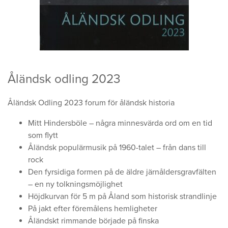
Åländsk odling 2023
Åländsk Odling 2023 forum för åländsk historia
Mitt Hindersböle – några minnesvärda ord om en tid
som flytt
Åländsk populärmusik på 1960-talet – från dans till
rock
Den fyrsidiga formen på de äldre järnåldersgravfälten
– en ny tolkningsmöjlighet
Höjdkurvan för 5 m på Åland som historisk strandlinje
På jakt efter föremålens hemligheter
Åländskt rimmande började på finska