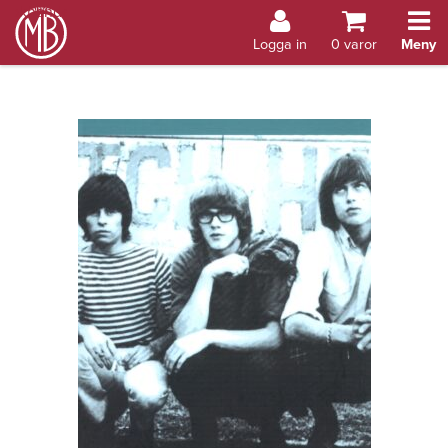
Bokhandel Åland
Logga in
0
varor
Meny