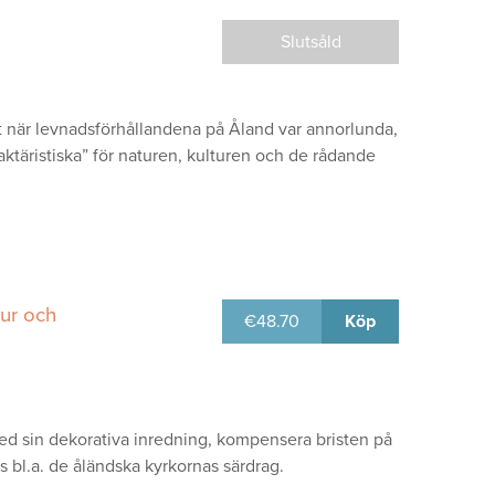
Slutsåld
t när levnadsförhållandena på Åland var annorlunda,
aktäristiska” för naturen, kulturen och de rådande
tur och
€
48.70
Köp
 med sin dekorativa inredning, kompensera bristen på
as bl.a. de åländska kyrkornas särdrag.