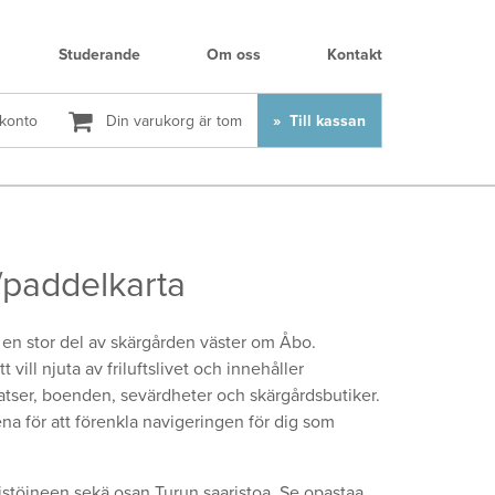
Studerande
Om oss
Kontakt
 konto
Din varukorg är tom
Till kassan
/paddelkarta
 en stor del av skärgården väster om Åbo.
vill njuta av friluftslivet och inne­­håller
latser, boenden, sevärdheter och skärgårdsbutiker.
na för att ­förenkla ­navigeringen för dig som
stöineen sekä osan Turun saaristoa. Se opastaa