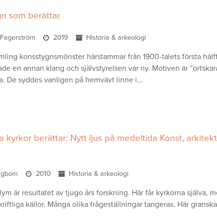
gn som berättar
t Fagerström
2019
Historia & arkeologi
ling konsstygnsmönster härstammar från 1900-talets första hälf
ade en annan klang och självstyrelsen var ny. Motiven är ”ortskar
a. De syddes vanligen på hemvävt linne i…
 kyrkor berättar: Nytt ljus på medeltida Konst, arkitek
ingbom
2010
Historia & arkeologi
ym är resultatet av tjugo års forskning. Här får kyrkorna själva,
riftliga källor. Många olika frågeställningar tangeras. Här gransk