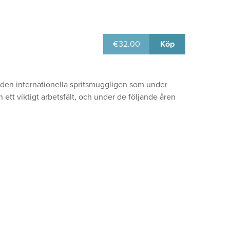
€
32.00
Köp
n internationella spritsmuggligen som under
ett viktigt arbetsfält, och under de följande åren