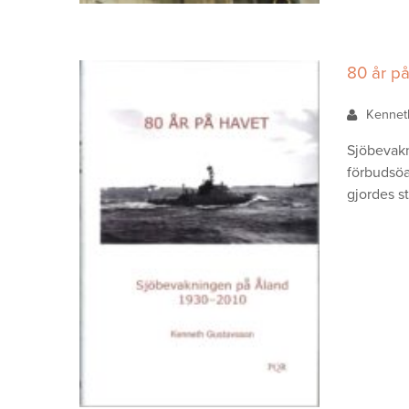
80 år p
Kennet
Sjöbevakn
förbudsöa
gjordes st