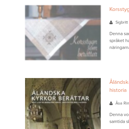
Korssty
Sigbrit
Denna sam
språket h
näringarn
Åländska
historia
Åsa R
Denna vol
samtida sk