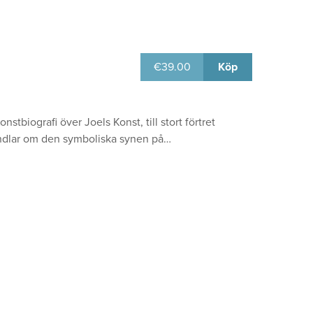
€
39.00
Köp
biografi över Joels Konst, till stort förtret
handlar om den symboliska synen på…