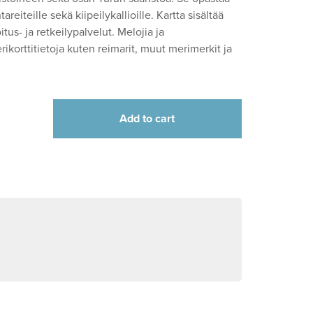
areiteille sekä kiipeilykallioille.­ Kartta sisältää
us- ja retkeilypalvelut. Melojia ja
rikorttitietoja kuten reimarit, muut merimerkit ja
Add to cart