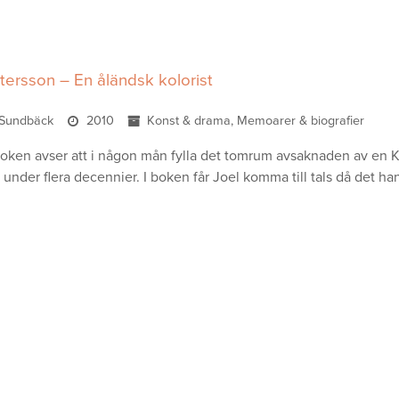
tersson – En åländsk kolorist
r Sundbäck
2010
Konst & drama, Memoarer & biografier
oken avser att i någon mån fylla det tomrum avsaknaden av en Konst
 under flera decennier. I boken får Joel komma till tals då det 