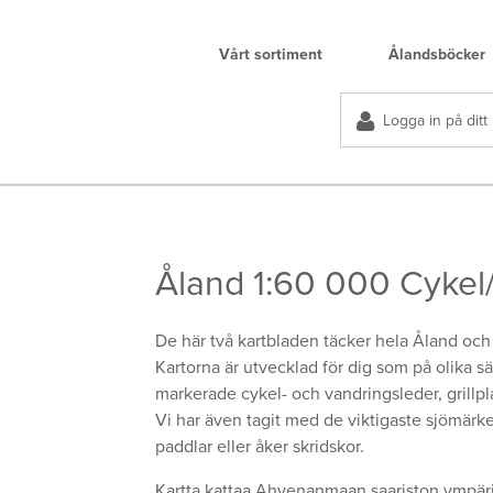
Vårt sortiment
Ålandsböcker
Logga in på ditt
Åland 1:60 000 Cykel
De här två kartbladen täcker hela Åland och
Kartorna är utvecklad för dig som på olika sätt 
markerade cykel- och vandringsleder, grillp
Vi har även tagit med de­ ­viktigaste sjömärke
paddlar eller åker skridskor.
Kartta kattaa Ahvenanmaan saariston ympäri