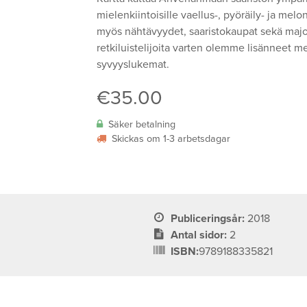
mielenkiintoisille vaellus-, pyöräily- ja melont
myös nähtävyydet, saaristokaupat sekä majoit
retkiluistelijoita varten olemme lisänneet me
syvyyslukemat.
€
35.00
Säker betalning
Skickas om 1-3 arbetsdagar
Publiceringsår:
2018
Antal sidor:
2
ISBN:
9789188335821