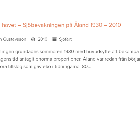
å havet – Sjöbevakningen på Åland 1930 – 2010
h Gustavsson
2010
Sjöfart
ingen grundades sommaren 1930 med huvudsyfte att bekämpa de
gens tid antagit enorma proportioner. Åland var redan från början 
ora tillslag som gav eko i tidningarna. 80…