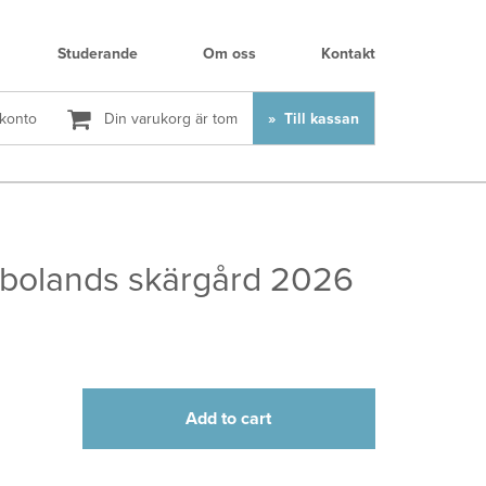
Studerande
Om oss
Kontakt
 konto
Din varukorg är tom
Till kassan
 Åbolands skärgård 2026
Add to cart