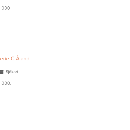
0 000
erie C Åland
Sjökort
0 000.