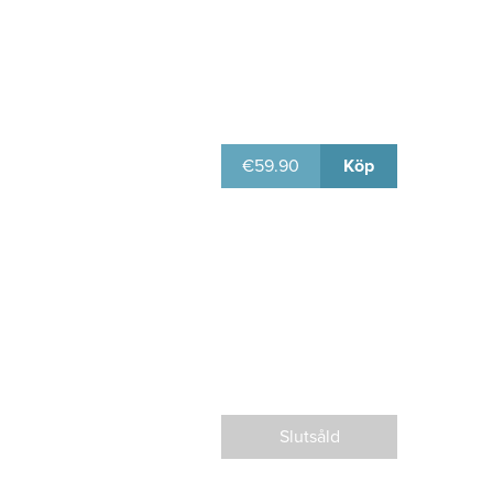
€
59.90
Köp
Slutsåld