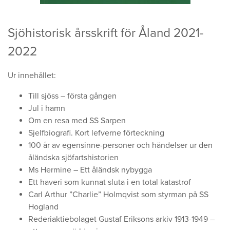
Sjöhistorisk årsskrift för Åland 2021-
2022
Ur innehållet:
Till sjöss – första gången
Jul i hamn
Om en resa med SS Sarpen
Sjelfbiografi. Kort lefverne förteckning
100 år av egensinne-personer och händelser ur den
åländska sjöfartshistorien
Ms Hermine – Ett åländsk nybygga
Ett haveri som kunnat sluta i en total katastrof
Carl Arthur ”Charlie” Holmqvist som styrman på SS
Hogland
Rederiaktiebolaget Gustaf Eriksons arkiv 1913-1949 –