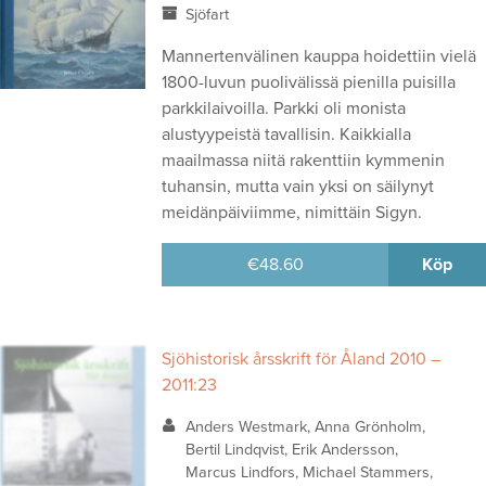
Sjöfart
Mannertenvälinen kauppa hoidettiin vielä
1800-luvun puolivälissä pienilla puisilla
parkkilaivoilla. Parkki oli monista
alustyypeistä tavallisin. Kaikkialla
maailmassa niitä rakenttiin kymmenin
tuhansin, mutta vain yksi on säilynyt
meidänpäiviimme, nimittäin Sigyn.
€
48.60
Köp
Sjöhistorisk årsskrift för Åland 2010 –
2011:23
Anders Westmark, Anna Grönholm,
Bertil Lindqvist, Erik Andersson,
Marcus Lindfors, Michael Stammers,