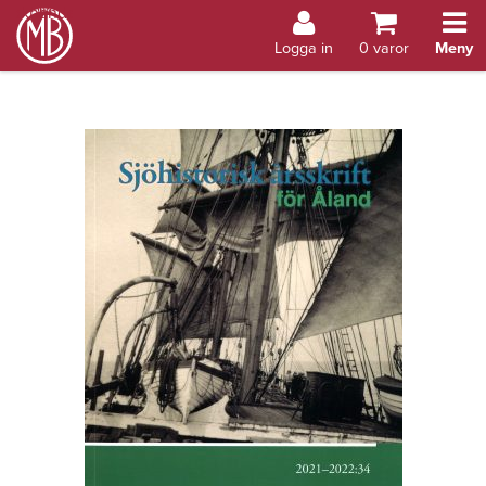
Bokhandel Åland
Logga in
0
varor
Meny