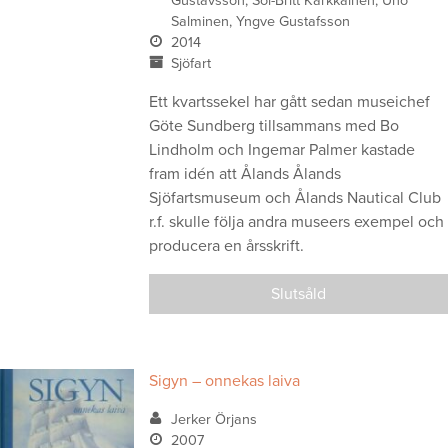
Gustavsson, Sol-Britt Kärkkäinen, Uno
Salminen, Yngve Gustafsson
2014
Sjöfart
Ett kvartssekel har gått sedan museichef
Göte Sundberg tillsammans med Bo
Lindholm och Ingemar Palmer kastade
fram idén att Ålands Ålands
Sjöfartsmuseum och Ålands Nautical Club
r.f. skulle följa andra museers exempel och
producera en årsskrift.
Slutsåld
Sigyn – onnekas laiva
Jerker Örjans
2007