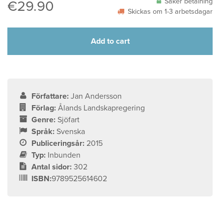
Säker betalning
€
29.90
Skickas om 1-3 arbetsdagar
Add to cart
Författare:
Jan Andersson
Förlag:
Ålands Landskapregering
Genre:
Sjöfart
Språk:
Svenska
Publiceringsår:
2015
Typ:
Inbunden
Antal sidor:
302
ISBN:
9789525614602