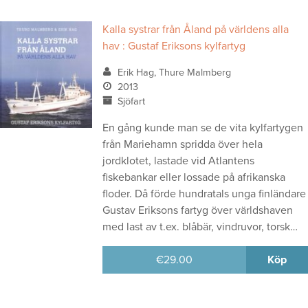
Kalla systrar från Åland på världens alla
hav : Gustaf Eriksons kylfartyg
Erik Hag, Thure Malmberg
2013
Sjöfart
En gång kunde man se de vita kylfartygen
från Mariehamn spridda över hela
jordklotet, lastade vid Atlantens
fiskebankar eller lossade på afrikanska
floder. Då förde hundratals unga finländare
Gustav Eriksons fartyg över världshaven
med last av t.ex. blåbär, vindruvor, torsk…
€
29.00
Köp