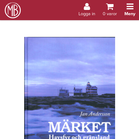
Bokhandel Åland
Logga in
0
varor
Meny