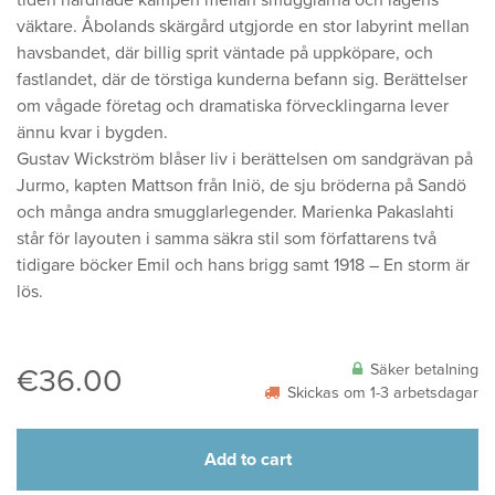
tiden hårdnade kampen mellan smugglarna och lagens
väktare. Åbolands skärgård utgjorde en stor labyrint mellan
havsbandet, där billig sprit väntade på uppköpare, och
fastlandet, där de törstiga kunderna befann sig. Berättelser
om vågade företag och dramatiska förvecklingarna lever
ännu kvar i bygden.
Gustav Wickström blåser liv i berättelsen om sandgrävan på
Jurmo, kapten Mattson från Iniö, de sju bröderna på Sandö
och många andra smugglarlegender. Marienka Pakaslahti
står för layouten i samma säkra stil som författarens två
tidigare böcker Emil och hans brigg samt 1918 – En storm är
lös.
Säker betalning
€
36.00
Skickas om 1-3 arbetsdagar
Add to cart