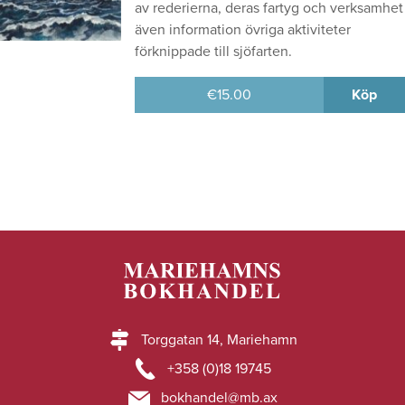
av rederierna, deras fartyg och verksamhet
även information övriga aktiviteter
förknippade till sjöfarten.
€
15.00
Köp
Torggatan 14, Mariehamn
+358 (0)18 19745
bokhandel@mb.ax