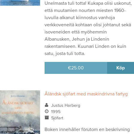
Unelmasta tuli totta! Kukapa olisi uskonut,
että muutamien nourten miesten 1960-
luvulla alkanut kiinnostus vanhoja
verkkoveneitä kohtaan olisi johtanut sekä
isoveneiden että myöhemmin
Albanusken, Jehun ja Lindenin
rakentamiseen. Kuunari Linden on kuin
satu, josta tuli totta.
€
25.00
Köp
Åländsk sjöfart med maskindrivna fartyg
Justus Harberg
1995
Sjöfart
Boken innehåller förutom en beskrivning