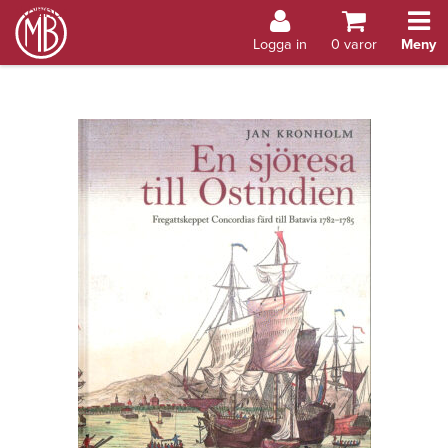
Bokhandel Åland
Logga in
0
varor
Meny