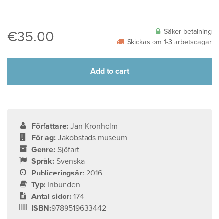
Säker betalning
€
35.00
Skickas om 1-3 arbetsdagar
Add to cart
Författare:
Jan Kronholm
Förlag:
Jakobstads museum
Genre:
Sjöfart
Språk:
Svenska
Publiceringsår:
2016
Typ:
Inbunden
Antal sidor:
174
ISBN:
9789519633442