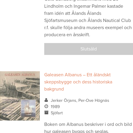
Lindholm och Ingemar Palmer kastade
fram idén att Ålands Ålands
Sjöfartsmuseum och Ålands Nautical Club
r.f. skulle följa andra museers exempel och
producera en årsskrift.
Slutsåld
Galeasen Albanus – Ett åländskt
skeppsbygge och dess historiska
bakgrund
Jerker Örjans, Per-Ove Högnäs
1989
Sjöfart
Boken om Albanus beskriver i ord och bild
hur galeasen byggs och seglas.