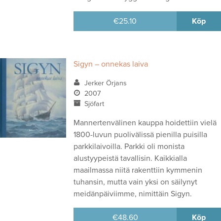
€
25.10
Köp
Sigyn – onnekas laiva
Jerker Örjans
2007
Sjöfart
Mannertenvälinen kauppa hoidettiin vielä
1800-luvun puolivälissä pienilla puisilla
parkkilaivoilla. Parkki oli monista
alustyypeistä tavallisin. Kaikkialla
maailmassa niitä rakenttiin kymmenin
tuhansin, mutta vain yksi on säilynyt
meidänpäiviimme, nimittäin Sigyn.
€
48.60
Köp