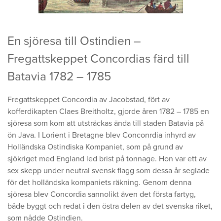
En sjöresa till Ostindien –
Fregattskeppet Concordias färd till
Batavia 1782 – 1785
Fregattskeppet Concordia av Jacobstad, fört av
kofferdikapten Claes Breitholtz, gjorde åren 1782 – 1785 en
sjöresa som kom att utsträckas ända till staden Batavia på
ön Java. I Lorient i Bretagne blev Conconrdia inhyrd av
Holländska Ostindiska Kompaniet, som på grund av
sjökriget med England led brist på tonnage. Hon var ett av
sex skepp under neutral svensk flagg som dessa år seglade
för det holländska kompaniets räkning. Genom denna
sjöresa blev Concordia sannolikt även det första fartyg,
både byggt och redat i den östra delen av det svenska riket,
som nådde Ostindien.