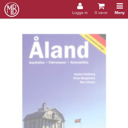
Bokhandel Åland
Logga in
0
varor
Meny