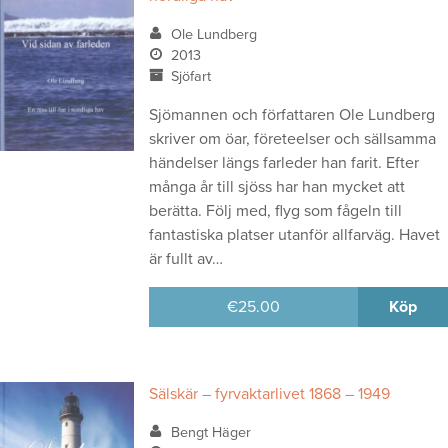
Ole Lundberg
2013
Sjöfart
Sjömannen och författaren Ole Lundberg
skriver om öar, företeelser och sällsamma
händelser längs farleder han farit. Efter
många år till sjöss har han mycket att
berätta. Följ med, flyg som fågeln till
fantastiska platser utanför allfarväg. Havet
är fullt av…
€
25.00
Köp
Sälskär – fyrvaktarlivet 1868 – 1949
Bengt Häger