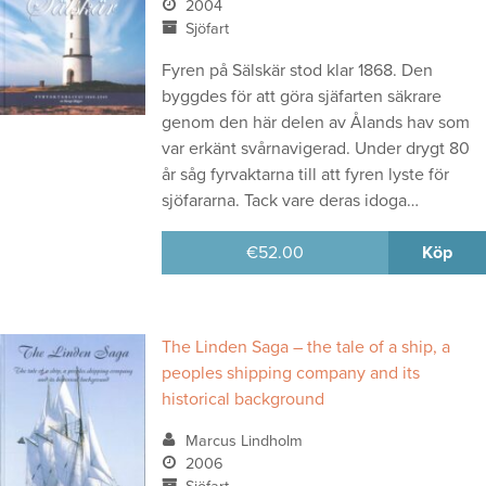
2004
Sjöfart
Fyren på Sälskär stod klar 1868. Den
byggdes för att göra sjäfarten säkrare
genom den här delen av Ålands hav som
var erkänt svårnavigerad. Under drygt 80
år såg fyrvaktarna till att fyren lyste för
sjöfararna. Tack vare deras idoga…
€
52.00
Köp
The Linden Saga – the tale of a ship, a
peoples shipping company and its
historical background
Marcus Lindholm
2006