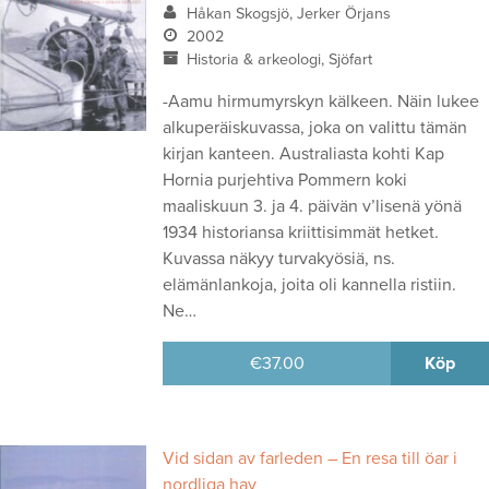
Håkan Skogsjö, Jerker Örjans
2002
Historia & arkeologi, Sjöfart
-Aamu hirmumyrskyn kälkeen. Näin lukee
alkuperäiskuvassa, joka on valittu tämän
kirjan kanteen. Australiasta kohti Kap
Hornia purjehtiva Pommern koki
maaliskuun 3. ja 4. päivän v’lisenä yönä
1934 historiansa kriittisimmät hetket.
Kuvassa näkyy turvakyösiä, ns.
elämänlankoja, joita oli kannella ristiin.
Ne…
€
37.00
Köp
Vid sidan av farleden – En resa till öar i
nordliga hav