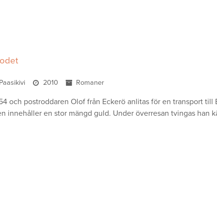
lodet
Paasikivi
2010
Romaner
854 och postroddaren Olof från Eckerö anlitas för en transport ti
en innehåller en stor mängd guld. Under överresan tvingas han käm