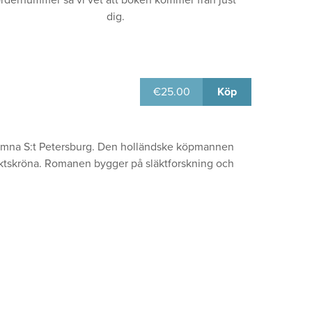
rdernummer så vi vet att boken kommer från just
dig.
€
25.00
Köp
 lämna S:t Petersburg. Den holländske köpmannen
läktskröna. Romanen bygger på släktforskning och