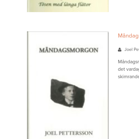
Måndag
Joel P
Måndagsmo
det varda
skimrande