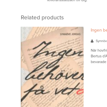
leveransstatusen till dig.
Related products
Ingen b
Synnöv
När hovfr
Bertus d’
bevarade