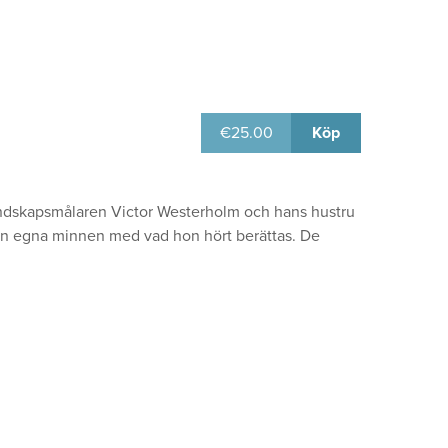
€
25.00
Köp
landskapsmålaren Victor Westerholm och hans hustru
in egna minnen med vad hon hört berättas. De