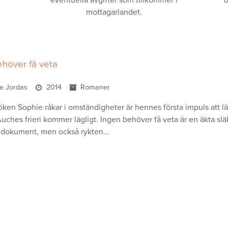
eventuella avgifter som tillkommer i
o
mottagarlandet.
ehöver få veta
e Jordas
2014
Romaner
öken Sophie råkar i omständigheter är hennes första impuls att
Auches frieri kommer lägligt. Ingen behöver få veta är en äkta s
 dokument, men också rykten…