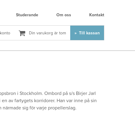
Studerande
Om oss
Kontakt
 konto
Din varukorg är tom
Till kassan
ppsbron i Stockholm. Ombord på s/s Birjer Jarl
i en av fartygets korridorer. Han var inne på sin
närmade sig för varje propellerslag.