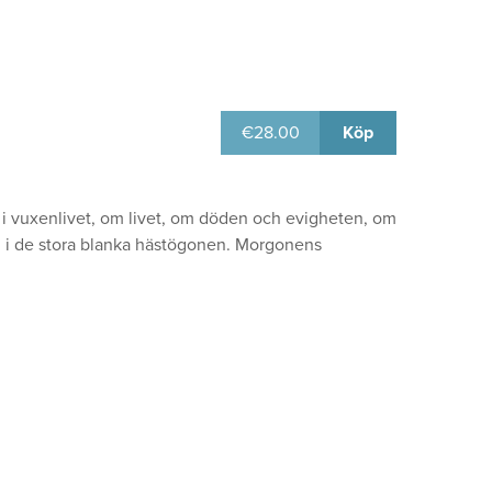
€
28.00
Köp
 i vuxenlivet, om livet, om döden och evigheten, om
 i de stora blanka hästögonen. Morgonens