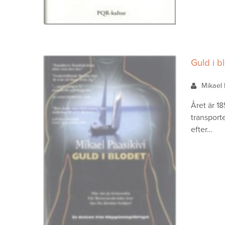
Guld i b
Mikael 
Året är 1
transport
efter…