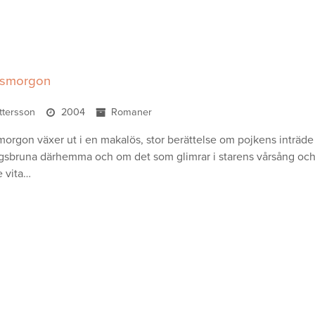
smorgon
ettersson
2004
Romaner
rgon växer ut i en makalös, stor berättelse om pojkens inträde
gsbruna därhemma och om det som glimrar i starens vårsång och
 vita…