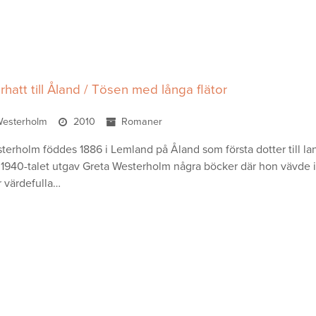
hatt till Åland / Tösen med långa flätor
Westerholm
2010
Romaner
terholm föddes 1886 i Lemland på Åland som första dotter till 
 1940-talet utgav Greta Westerholm några böcker där hon vävde 
r värdefulla…