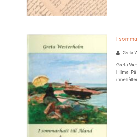
I sommar
Greta 
Greta Wes
Hilma. På
innehålle