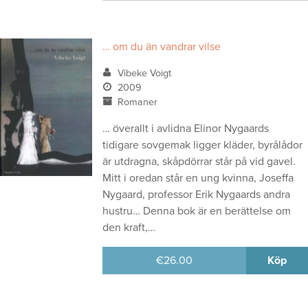
… om du än vandrar vilse
Vibeke Voigt
2009
Romaner
… överallt i avlidna Elinor Nygaards
tidigare sovgemak ligger kläder, byrålådor
är utdragna, skåpdörrar står på vid gavel.
Mitt i oredan står en ung kvinna, Joseffa
Nygaard, professor Erik Nygaards andra
hustru… Denna bok är en berättelse om
den kraft,…
€
26.00
Köp