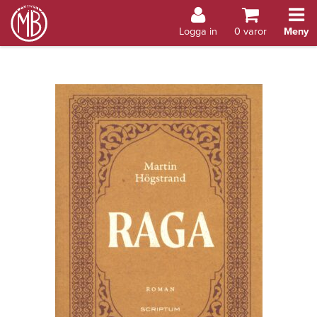
Bokhandel Åland
Logga in
0
varor
Meny