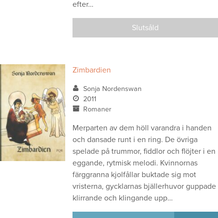
efter…
Slutsåld
Zimbardien
Sonja Nordenswan
2011
Romaner
Merparten av dem höll varandra i handen
och dansade runt i en ring. De övriga
spelade på trummor, fiddlor och flöjter i en
eggande, rytmisk melodi. Kvinnornas
färggranna kjolfållar buktade sig mot
vristerna, gycklarnas bjällerhuvor guppade
klirrande och klingande upp…