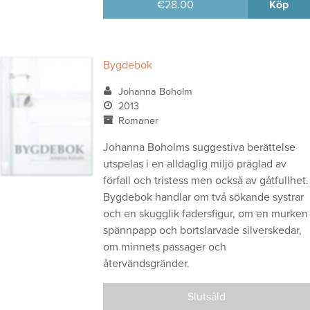
€
28.00
Köp
Bygdebok
Johanna Boholm
2013
Romaner
Johanna Boholms suggestiva berättelse
utspelas i en alldaglig miljö präglad av
förfall och tristess men också av gåtfullhet.
Bygdebok handlar om två sökande systrar
och en skugglik fadersfigur, om en murken
spännpapp och bortslarvade silverskedar,
om minnets passager och
återvändsgränder.
Slutsåld