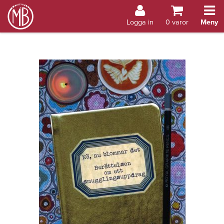
Bokhandel Åland
Logga in
0
varor
Meny