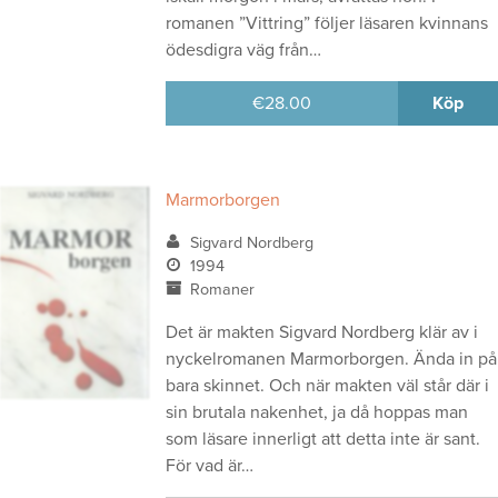
romanen ”Vittring” följer läsaren kvinnans
ödesdigra väg från…
€
28.00
Köp
Marmorborgen
Sigvard Nordberg
1994
Romaner
Det är makten Sigvard Nordberg klär av i
nyckelromanen Marmorborgen. Ända in på
bara skinnet. Och när makten väl står där i
sin brutala nakenhet, ja då hoppas man
som läsare innerligt att detta inte är sant.
För vad är…