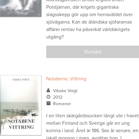
Polstjärnan, där krigets gigantiska
slagsskepp gör upp om herraväldet över
sjövägarna. Kan de åländska sjöfararnas
affärer rentav ha påverkat världskrigets
utgång?
Slutsåld
Notabene; Vittring
Vibeke Voigt
2012
Romaner
I en liten skärgårdssocken långt ute i havet
mellan Finland och Sverige går en ung
kvinna i land. Året är 186. Sex år senare, en
iskall morgon i mars, avrättas hon. I