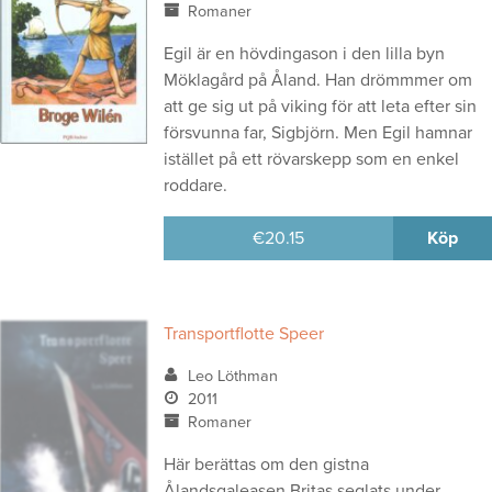
Romaner
Egil är en hövdingason i den lilla byn
Möklagård på Åland. Han drömmmer om
att ge sig ut på viking för att leta efter sin
försvunna far, Sigbjörn. Men Egil hamnar
istället på ett rövarskepp som en enkel
roddare.
€
20.15
Köp
Transportflotte Speer
Leo Löthman
2011
Romaner
Här berättas om den gistna
Ålandsgaleasen Britas seglats under