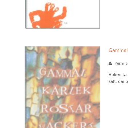
Gammal 
Pernill
Boken tar
sätt, där 