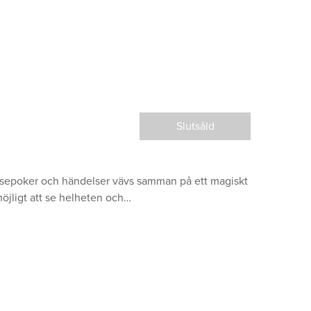
Slutsåld
idsepoker och händelser vävs samman på ett magiskt
 möjligt att se helheten och…