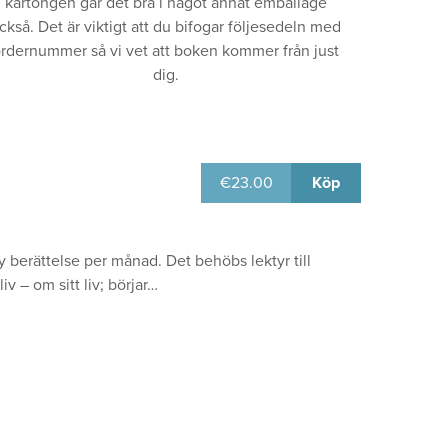
kartongen går det bra i något annat emballage
ckså. Det är viktigt att du bifogar följesedeln med
rdernummer så vi vet att boken kommer från just
dig.
€
23.00
Köp
ny berättelse per månad. Det behöbs lektyr till
v – om sitt liv; börjar…