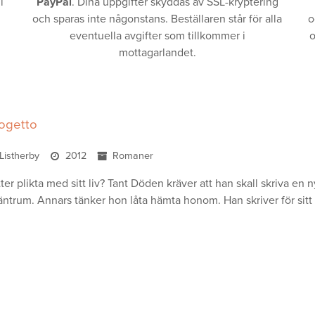
i
PayPal
. Dina uppgifter skyddas av SSL-kryptering
och sparas inte någonstans. Beställaren står för alla
o
eventuella avgifter som tillkommer i
o
mottagarlandet.
rogetto
Listherby
2012
Romaner
er plikta med sitt liv? Tant Döden kräver att han skall skriva en 
trum. Annars tänker hon låta hämta honom. Han skriver för sitt li