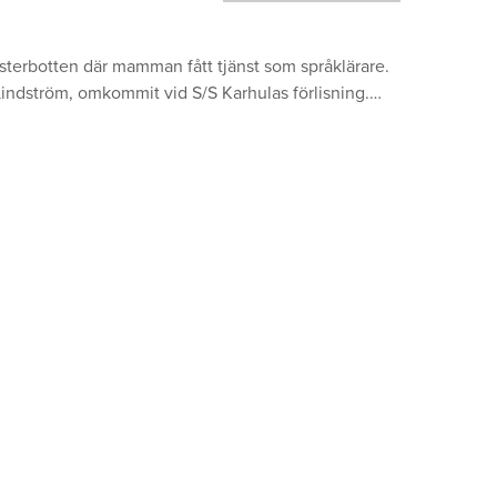
i Österbotten där mamman fått tjänst som språklärare.
indström, omkommit vid S/S Karhulas förlisning.…