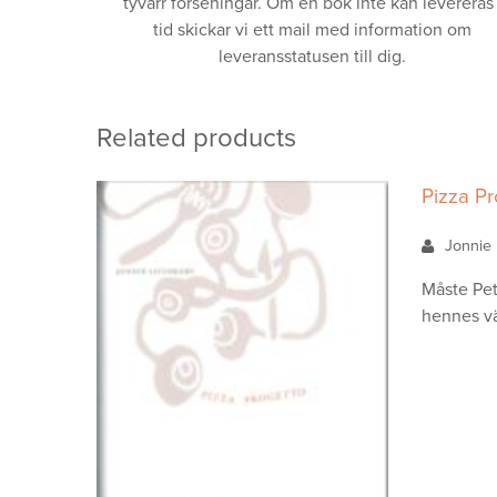
tyvärr förseningar. Om en bok inte kan levereras 
tid skickar vi ett mail med information om
leveransstatusen till dig.
Related products
Pizza P
Jonnie 
Måste Pett
hennes vän