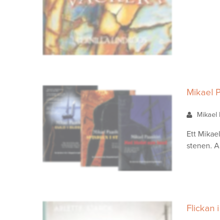
Mikael P
Mikael 
Ett Mikae
stenen. Al
Flickan 