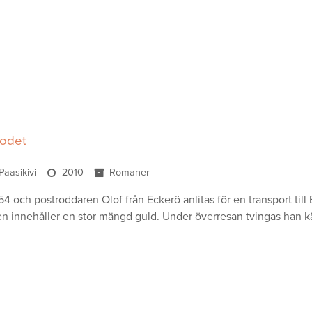
lodet
Paasikivi
2010
Romaner
854 och postroddaren Olof från Eckerö anlitas för en transport ti
en innehåller en stor mängd guld. Under överresan tvingas han käm