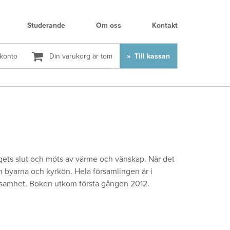
Studerande
Om oss
Kontakt
 konto
Din varukorg är tom
Till kassan
rigets slut och möts av värme och vänskap. När det
an byarna och kyrkön. Hela församlingen är i
erksamhet. Boken utkom första gången 2012.