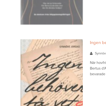
Ingen b
Synnöv
När hovfr
Bertus d’
bevarade