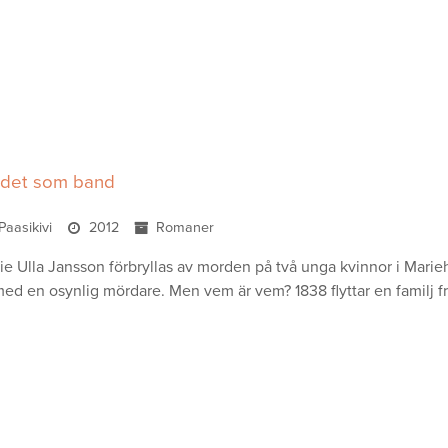
det som band
Paasikivi
2012
Romaner
e Ulla Jansson förbryllas av morden på två unga kvinnor i Marieh
med en osynlig mördare. Men vem är vem? 1838 flyttar en familj fr