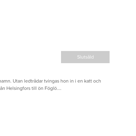
Slutsåld
amn. Utan ledtrådar tvingas hon in i en katt och
ån Helsingfors till ön Föglö.…