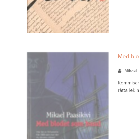
Med blo
Mikael 
Kommisari
råtta lek 