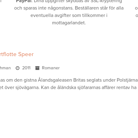
i
PayPal
. Dina uppgifter skyddas av SSL-kryptering
och sparas inte någonstans. Beställaren står för alla
o
eventuella avgifter som tillkommer i
o
mottagarlandet.
tflotte Speer
öthman
2011
Romaner
tas om den gistna Ålandsgaleasen Britas seglats under Polstjärna
et över sjövägarna. Kan de åländska sjöfararnas affärer rentav ha