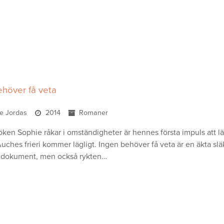
ehöver få veta
e Jordas
2014
Romaner
öken Sophie råkar i omständigheter är hennes första impuls att
Auches frieri kommer lägligt. Ingen behöver få veta är en äkta s
 dokument, men också rykten…