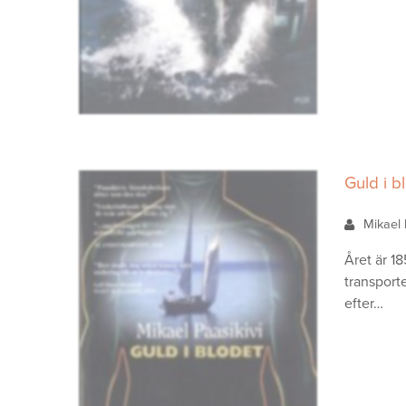
Guld i b
Mikael 
Året är 1
transport
efter…