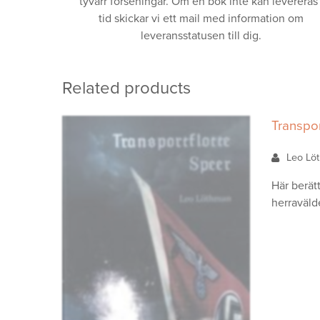
tyvärr förseningar. Om en bok inte kan levereras 
tid skickar vi ett mail med information om
leveransstatusen till dig.
Related products
Transpor
Leo L
Här berät
herraväld