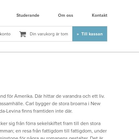
Studerande
Om oss
Kontakt
 konto
Din varukorg är tom
Till kassan
d för Amerika. Där hittar de varandra och ett liv.
lassamhälle. Carl bygger de stora broarna i New
da-Levina finns framtiden inte där.
r sig från förra sekelskiftet fram till den stora
mman; en resa från fattigdom till fattigdom, under
tminstone för några av romanens gestalter. Det är