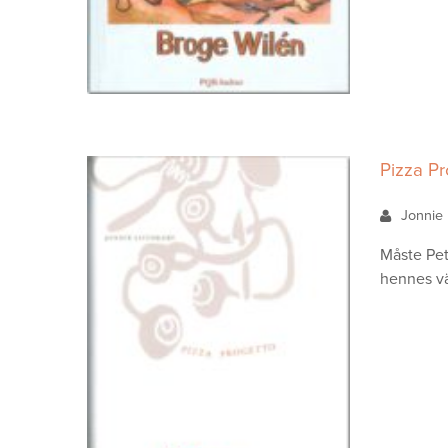
Pizza P
Jonnie 
Måste Pett
hennes vän