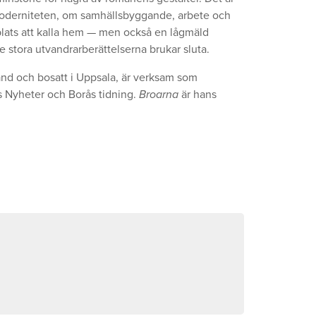
moderniteten, om samhällsbyggande, arbete och
plats att kalla hem — men också en lågmäld
e stora utvandrarberättelserna brukar sluta.
and och bosatt i Uppsala, är verksam som
ns Nyheter och Borås tidning.
Broarna
är hans