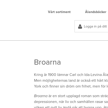
Vårt sortiment
Ålandsböcker
Logga in på ditt
Broarna
Kring år 1900 lämnar Carl och Ida-Levina Ålan
Men möjligheternas land är också ett hårt k
York och finner sin dröm om frihet, men för I
Broarna
är en stort upplagd roman som sträcke
depressionen, när liv och samhällen rasar sa
vilken ett nytt liv ändå går att bygga upp, å