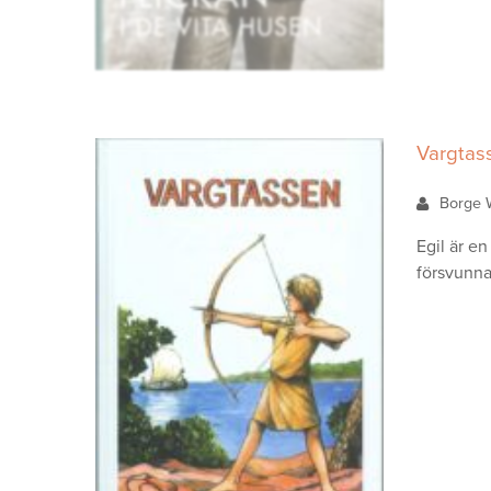
Vargtas
Borge 
Egil är e
försvunna