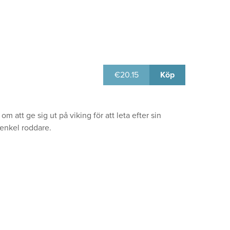
€
20.15
Köp
att ge sig ut på viking för att leta efter sin
 enkel roddare.