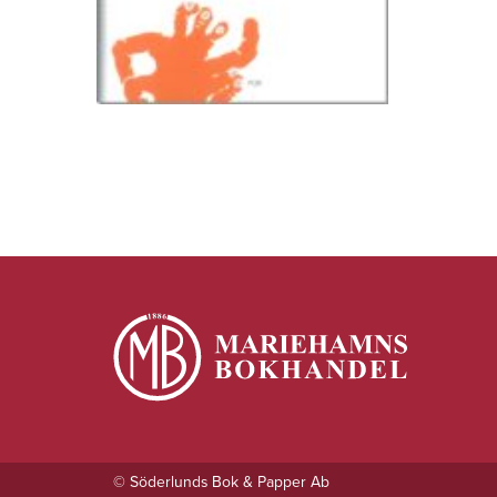
© Söderlunds Bok & Papper Ab