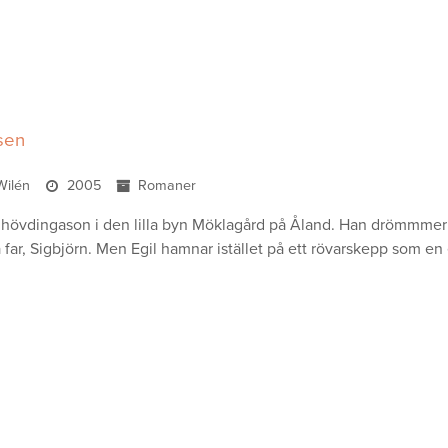
sen
Wilén
2005
Romaner
n hövdingason i den lilla byn Möklagård på Åland. Han drömmmer om 
 far, Sigbjörn. Men Egil hamnar istället på ett rövarskepp som en