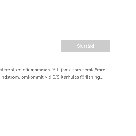
Slutsåld
i Österbotten där mamman fått tjänst som språklärare.
indström, omkommit vid S/S Karhulas förlisning.…