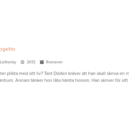
rogetto
Listherby
2012
Romaner
er plikta med sitt liv? Tant Döden kräver att han skall skriva en 
trum. Annars tänker hon låta hämta honom. Han skriver för sitt li