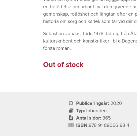
en berättelse om urbant liv i den gryende 
gemenskap, rotlöshet och längtan efter en 
historia om sorg och kärlek som tar vid där d
Sebastian Johans, född 1978, bördig från Ål
kulturskribent och konstkritiker i bl a Dage
första roman.
Out of stock
Publiceringsår:
2020
Typ:
Inbunden
Antal sidor:
365
ISBN:
978-91-89066-98-4