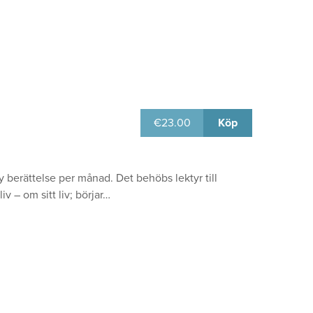
€
23.00
Köp
ny berättelse per månad. Det behöbs lektyr till
v – om sitt liv; börjar…