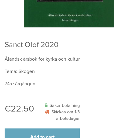
Sanct Olof 2020
Åländsk årsbok för kyrka och kultur
Tema: Skogen
74:e årgången
Säker betalning
€
22.50
Skickas om 1-3
arbetsdagar
Add to cart