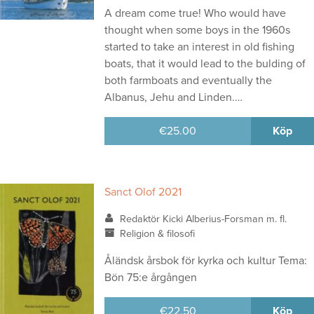
A dream come true! Who would have
thought when some boys in the 1960s
started to take an interest in old fishing
boats, that it would lead to the bulding of
both farmboats and eventually the
Albanus, Jehu and Linden.…
€
25.00
Köp
Sanct Olof 2021
Redaktör Kicki Alberius-Forsman m. fl.
Religion & filosofi
Åländsk årsbok för kyrka och kultur Tema:
Bön 75:e årgången
€
22.50
Köp