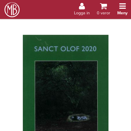
Bokhandel Åland
Logga in
0
varor
Meny