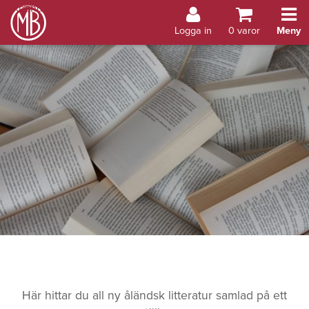
Bokhandel Åland
Logga in
0
varor
Meny
Här hittar du all ny åländsk litteratur samlad på ett