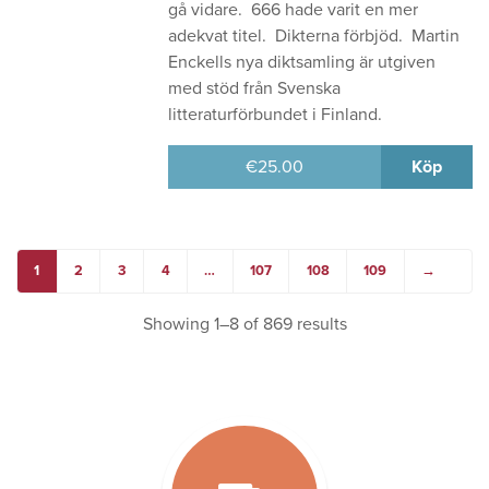
gå vidare. 666 hade varit en mer
adekvat titel. Dikterna förbjöd. Martin
Enckells nya diktsamling är utgiven
med stöd från Svenska
litteraturförbundet i Finland.
€
25.00
Köp
1
2
3
4
…
107
108
109
→
Showing 1–8 of 869 results