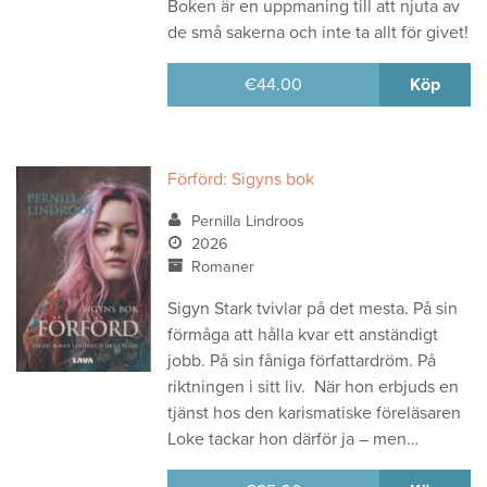
Boken är en uppmaning till att njuta av
de små sakerna och inte ta allt för givet!
€
44.00
Köp
Förförd: Sigyns bok
Pernilla Lindroos
2026
Romaner
Sigyn Stark tvivlar på det mesta. På sin
förmåga att hålla kvar ett anständigt
jobb. På sin fåniga författardröm. På
riktningen i sitt liv. När hon erbjuds en
tjänst hos den karismatiske föreläsaren
Loke tackar hon därför ja – men…