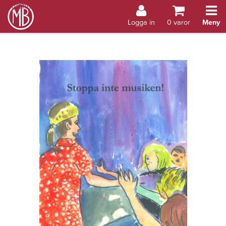
Bokhandel Åland
Logga in
0
varor
Meny