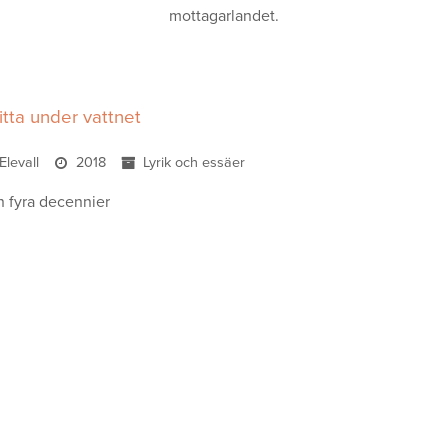
mottagarlandet.
titta under vattnet
Elevall
2018
Lyrik och essäer
n fyra decennier