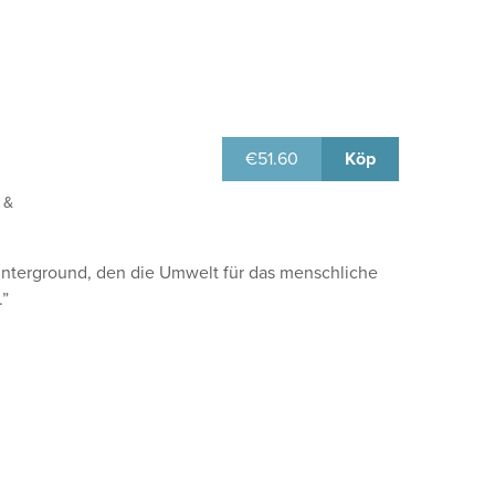
€
51.60
Köp
 &
interground, den die Umwelt für das menschliche
.”