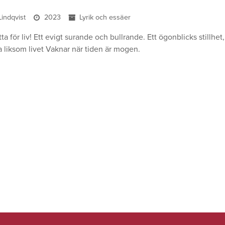
Lindqvist
2023
Lyrik och essäer
ta för liv! Ett evigt surande och bullrande. Ett ögonblicks stillhe
a liksom livet Vaknar när tiden är mogen.