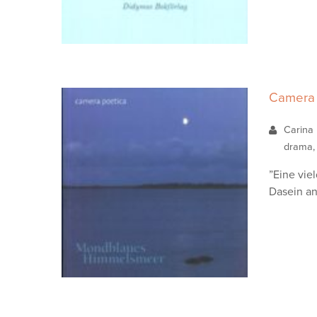
Camera 
Carina
drama, 
”Eine vie
Dasein an