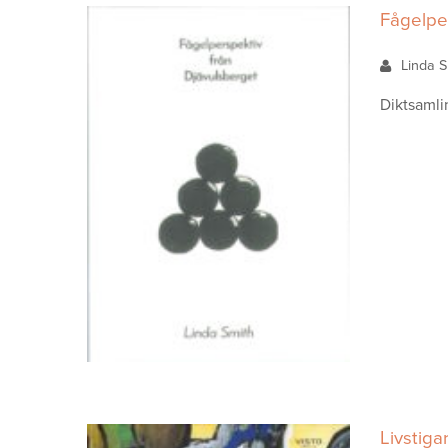
Fågelper
Linda 
Diktsamli
Livstiga