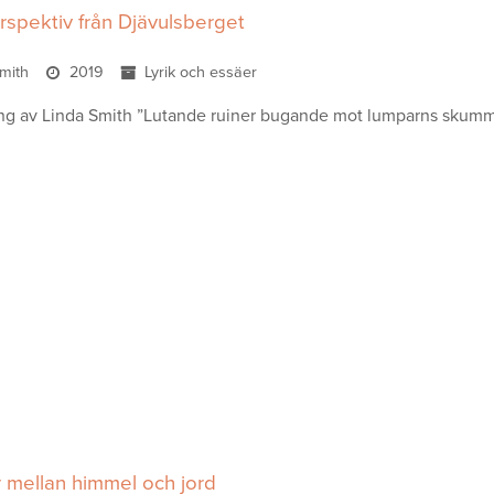
spektiv från Djävulsberget
Smith
2019
Lyrik och essäer
ng av Linda Smith ”Lutande ruiner bugande mot lumparns skum
r mellan himmel och jord