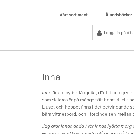
Vårt sortiment
Ålandsböcker
Logga in på ditt
Inna
Inna
är en mytisk långdikt, där tid och gen
som skildras är på många sätt hemskt, allt bara
Ljuset och hoppet finns i det betvingande spr
bära vittnesbörd, och i förbindelsen mellan d
Jag drar Innas anda / rör Innas hjärta märg 
en rostig vind kniv / sakta blåser jag på Inn