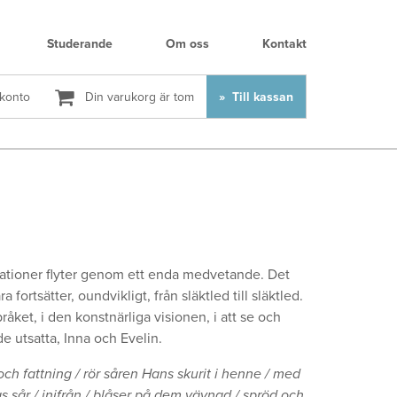
Studerande
Om oss
Kontakt
 konto
Din varukorg är tom
Till kassan
erationer flyter genom ett enda medvetande. Det
 fortsätter, oundvikligt, från släktled till släktled.
åket, i den konstnärliga visionen, i att se och
e utsatta, Inna och Evelin.
och fattning / rör såren Hans skurit i henne / med
as sår / inifrån / blåser på dem vävnad / spröd och