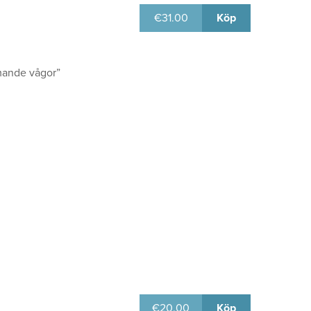
€
31.00
Köp
mande vågor”
€
20.00
Köp