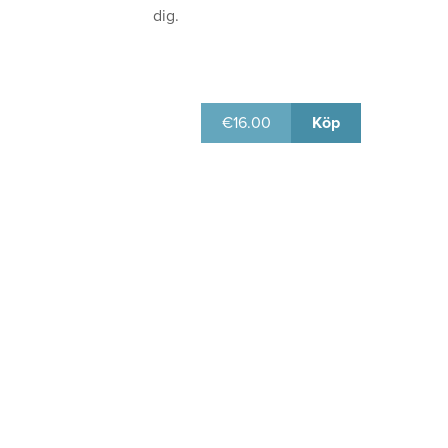
dig.
€
16.00
Köp