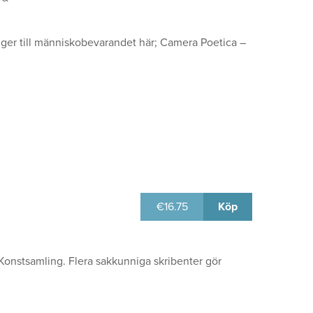
ger till människobevarandet här; Camera Poetica –
€
16.75
Köp
 Konstsamling. Flera sakkunniga skribenter gör