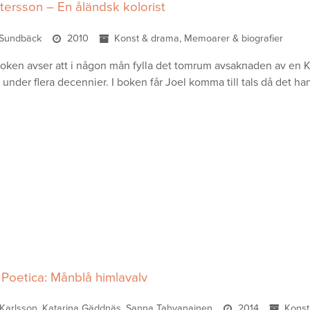
tersson – En åländsk kolorist
r Sundbäck
2010
Konst & drama, Memoarer & biografier
oken avser att i någon mån fylla det tomrum avsaknaden av en Konst
 under flera decennier. I boken får Joel komma till tals då det 
Poetica: Månblå himlavalv
 Karlsson, Katarina Gäddnäs, Sanna Tahvanainen
2014
Konst