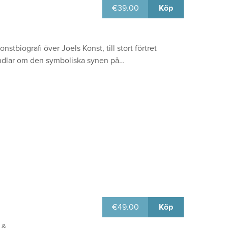
€
39.00
Köp
biografi över Joels Konst, till stort förtret
handlar om den symboliska synen på…
€
49.00
Köp
 &