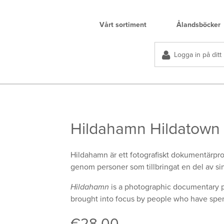
Vårt sortiment
Ålandsböcker
Logga in på ditt
Hildahamn Hildatown
Hildahamn är ett fotografiskt dokumentärpro
genom personer som tillbringat en del av sin
Hildahamn
is a photographic documentary p
brought into focus by people who have spent 
€
28.00