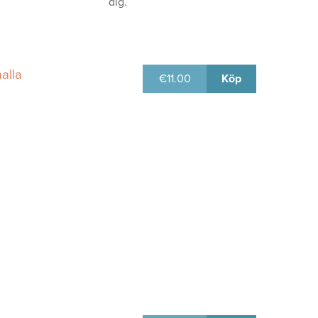
dig.
aalla
€
11.00
Köp