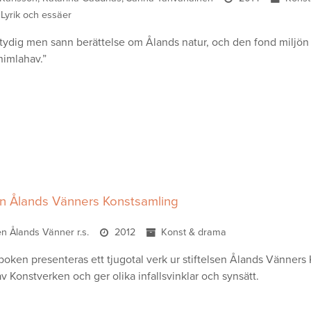
Lyrik och essäer
ydig men sann berättelse om Ålands natur, och den fond miljön 
himlahav.”
en Ålands Vänners Konstsamling
sen Ålands Vänner r.s.
2012
Konst & drama
 boken presenteras ett tjugotal verk ur stiftelsen Ålands Vänners
v Konstverken och ger olika infallsvinklar och synsätt.