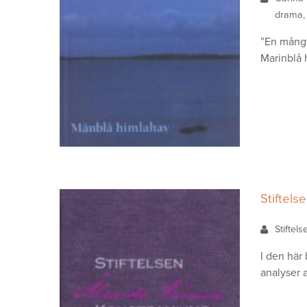
drama, 
”En mångt
Marinblå 
Stiftels
Stiftel
I den här
analyser a