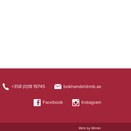
+358 (0)18 19745
bokhandel@mb.ax
Facebook
Instagram
Web by Winter