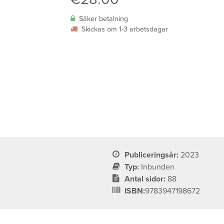
Säker betalning
Skickas om 1-3 arbetsdagar
Publiceringsår:
2023
Typ:
Inbunden
a
Antal sidor:
88
ISBN:
9783947198672