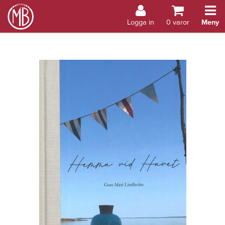
Bokhandel Åland
Logga in
0
varor
Meny