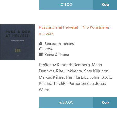
€
11.00
Köp
Puss & dra åt helvete! – Nio Konstnärer –
nio verk
Sebastian Johans
2014
Konst & drama
Essäer av Kennteh Bamberg, Maria
Duncker, Rita, Jokiranta, Satu Kiljunen,
Markus Kåhre, Henrika Lax, Johan Scott,
Paulina Turakka Purhonen och Jonas
Wilén.
€
30.00
Köp