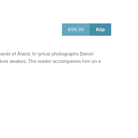
€
69.30
Köp
nds of Åland. In lyrical photographs Daniel
ature awakes. The reader accompanies him on a