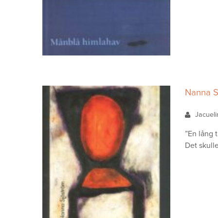
Nanna S
Jacuel
”En lång t
Det skulle