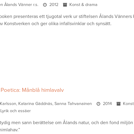
sen Ålands Vänner r.s.
2012
Konst & drama
 boken presenteras ett tjugotal verk ur stiftelsen Ålands Vänners
v Konstverken och ger olika infallsvinklar och synsätt.
Poetica: Månblå himlavalv
 Karlsson, Katarina Gäddnäs, Sanna Tahvanainen
2014
Konst
Lyrik och essäer
ydig men sann berättelse om Ålands natur, och den fond miljön 
himlahav.”