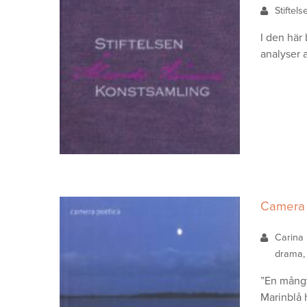
Stiftel
I den här
analyser a
Camera 
Carina
drama, 
”En mångt
Marinblå 