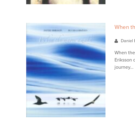
When t
Daniel 
When the 
Eriksson 
journey…