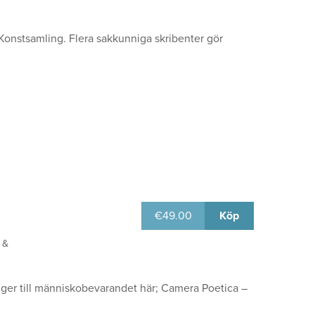
 Konstsamling. Flera sakkunniga skribenter gör
€
49.00
Köp
 &
ger till människobevarandet här; Camera Poetica –