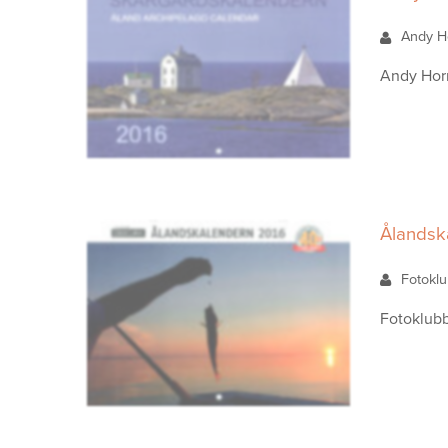
Andy H
Andy Horn
Ålandsk
Fotokl
Fotoklubb