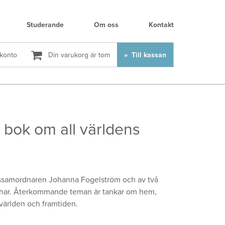
Studerande
Om oss
Kontakt
 konto
Din varukorg är tom
Till kassan
bok om all världens
onssamordnaren Johanna Fogelström och av två
Bahar. Återkommande teman är tankar om hem,
mvärlden och framtiden.