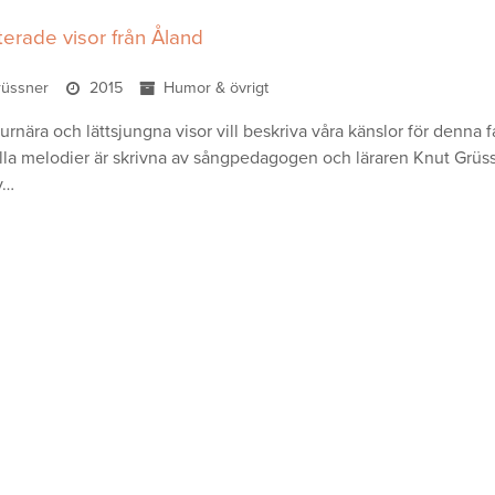
erade visor från Åland
rüssner
2015
Humor & övrigt
rnära och lättsjungna visor vill beskriva våra känslor för denna f
Alla melodier är skrivna av sångpedagogen och läraren Knut Grüssn
v…