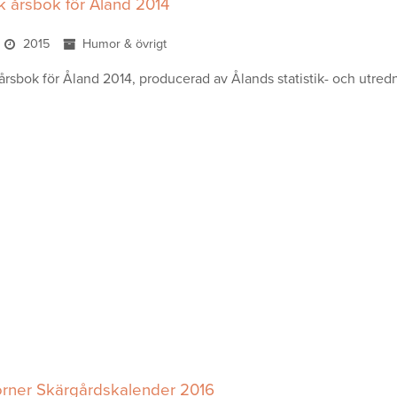
sk årsbok för Åland 2014
2015
Humor & övrigt
 årsbok för Åland 2014, producerad av Ålands statistik- och utred
rner Skärgårdskalender 2016