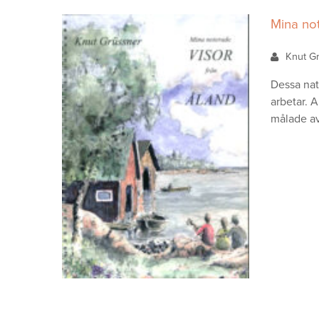
Mina not
Knut G
Dessa natu
arbetar. 
målade a