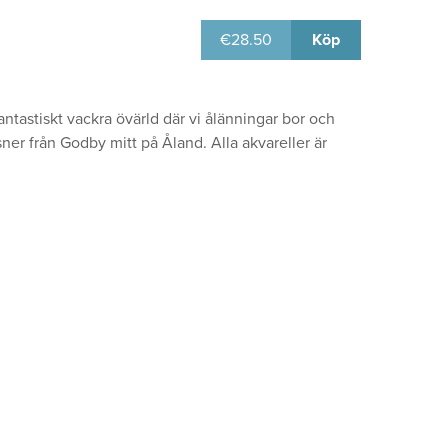
€
28.50
Köp
antastiskt vackra övärld där vi ålänningar bor och
er från Godby mitt på Åland. Alla akvareller är