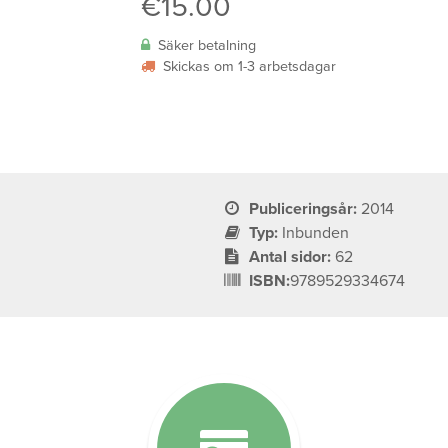
€
15.00
Säker betalning
Skickas om 1-3 arbetsdagar
Publiceringsår:
2014
Typ:
Inbunden
Antal sidor:
62
ISBN:
9789529334674