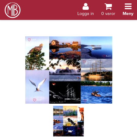
Bokhandel Åland
Logga in
0
varor
Meny