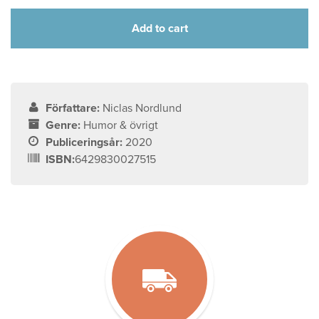
Add to cart
Författare:
Niclas Nordlund
Genre:
Humor & övrigt
Publiceringsår:
2020
ISBN:
6429830027515