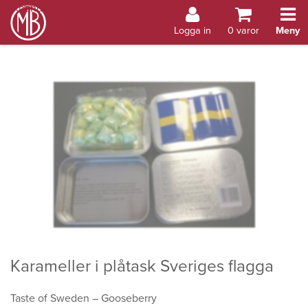
Bokhandel Åland
Logga in
0
varor
Meny
Karameller i plåtask Sveriges flagga
Taste of Sweden – Gooseberry