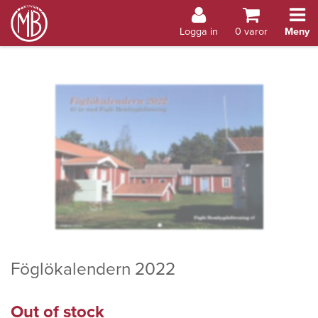
Bokhandel Åland
Logga in
0
varor
Meny
Föglökalendern 2022
Out of stock