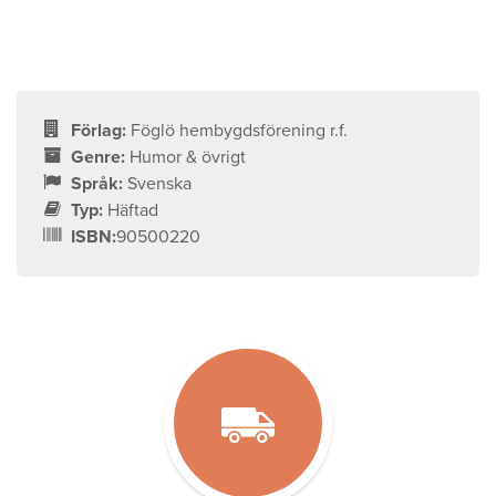
Förlag:
Föglö hembygdsförening r.f.
Genre:
Humor & övrigt
Språk:
Svenska
Typ:
Häftad
ISBN:
90500220