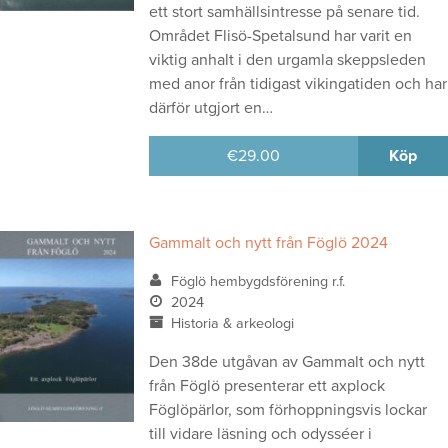
ett stort samhällsintresse på senare tid.
Området Flisö-Spetalsund har varit en
viktig anhalt i den urgamla skeppsleden
med anor från tidigast vikingatiden och har
därför utgjort en…
€
29.00
Köp
Gammalt och nytt från Föglö 2024
Föglö hembygdsförening r.f.
2024
Historia & arkeologi
Den 38de utgåvan av Gammalt och nytt
från Föglö presenterar ett axplock
Föglöpärlor, som förhoppningsvis lockar
till vidare läsning och odysséer i