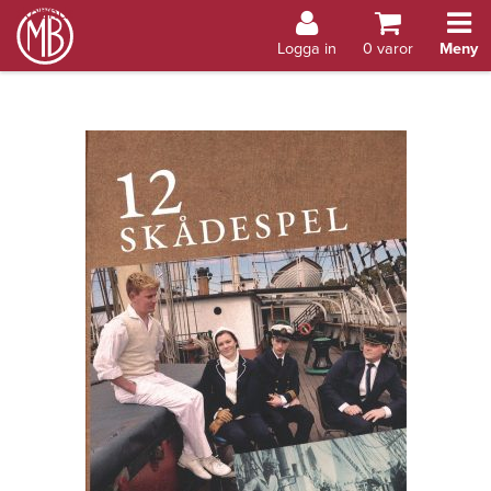
Bokhandel Åland
Logga in
0
varor
Meny