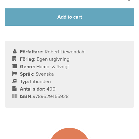
Add to cart
Författare:
Robert Liewendahl
Förlag:
Egen utgivning
Genre:
Humor & övrigt
Språk:
Svenska
Typ:
Inbunden
Antal sidor:
400
ISBN:
9789529455928