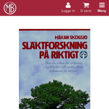
Bokhandel Åland
Logga in
0
varor
Meny