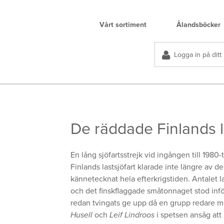
Vårt sortiment
Ålandsböcker
Logga in på ditt
De räddade Finlands l
En lång sjöfartsstrejk vid ingången till 1980
Finlands lastsjöfart klarade inte längre av
kännetecknat hela efterkrigstiden. Antalet l
och det finskflaggade småtonnaget stod infö
redan tvingats ge upp då en grupp redare 
Husell
och
Leif Lindroos
i spetsen ansåg att