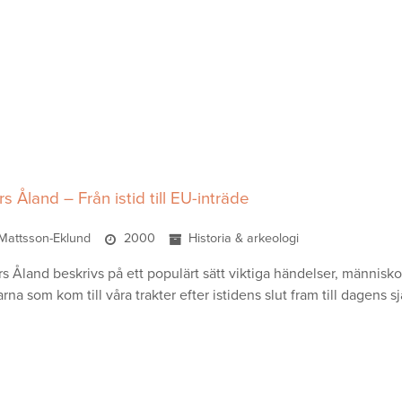
rs Åland – Från istid till EU-inträde
 Mattsson-Eklund
2000
Historia & arkeologi
ers Åland beskrivs på ett populärt sätt viktiga händelser, människ
arna som kom till våra trakter efter istidens slut fram till dagens