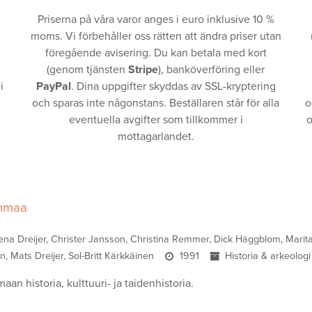
Priserna på våra varor anges i euro inklusive 10 %
moms. Vi förbehåller oss rätten att ändra priser utan
föregående avisering. Du kan betala med kort
(genom tjänsten
Stripe
), banköverföring eller
i
PayPal
. Dina uppgifter skyddas av SSL-kryptering
och sparas inte någonstans. Beställaren står för alla
o
eventuella avgifter som tillkommer i
o
mottagarlandet.
nmaa
na Dreijer, Christer Jansson, Christina Remmer, Dick Häggblom, Marit
n, Mats Dreijer, Sol-Britt Kärkkäinen
1991
Historia & arkeologi
n historia, kulttuuri- ja taidenhistoria.