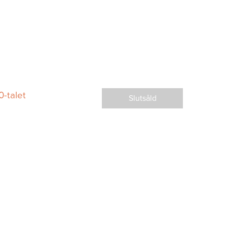
0-talet
Slutsåld