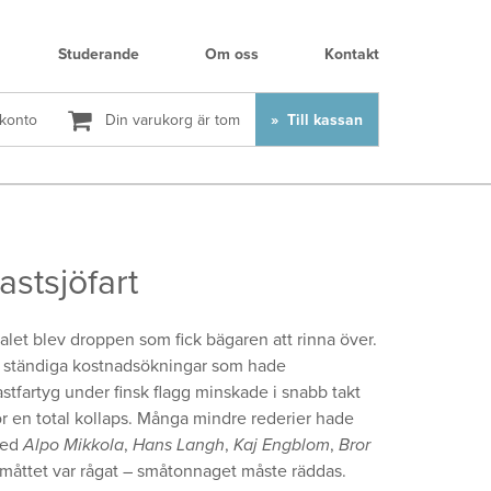
Studerande
Om oss
Kontakt
 konto
Din varukorg är tom
Till kassan
astsjöfart
-talet blev droppen som fick bägaren att rinna över.
 de ständiga kostnadsökningar som hade
astfartyg under finsk flagg minskade i snabb takt
r en total kollaps. Många mindre rederier hade
med
Alpo Mikkola
,
Hans Langh
,
Kaj Engblom
,
Bror
 måttet var rågat – småtonnaget måste räddas.