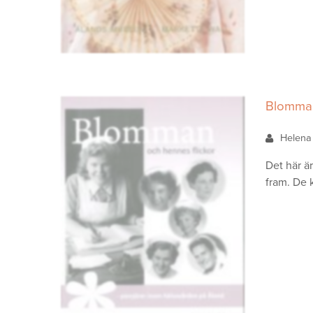
Blomman
Helena
Det här ä
fram. De 