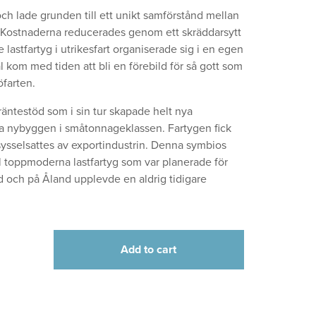
och lade grunden till ett unikt samförstånd mellan
. Kostnaderna reducerades genom ett skräddarsytt
astfartyg i utrikesfart organiserade sig i en egen
 kom med tiden att bli en förebild för så gott som
öfarten.
räntestöd som i sin tur skapade helt nya
lla nybyggen i småtonnageklassen. Fartygen fick
ysselsattes av export­industrin. Denna symbios
till topp­moderna lastfartyg som var planerade för
d och på Åland upplevde en aldrig tidigare
Add to cart