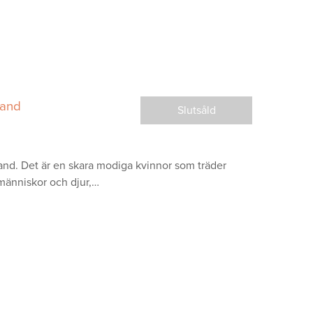
land
Slutsåld
land. Det är en skara modiga kvinnor som träder
människor och djur,…