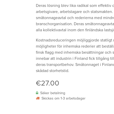
Deras lösning blev lika radikal som effektiv 
arbetsgivare, arbetstagare och statsmakten
småtonnageavtal och rederierna med mindre l
bransch­organisation. Deras småtonnage­avtal
alla kollektivavtal inom den finländska lastsj
Kostnadsreduceringen möjliggjorde statligt 
möjligheter för inhemska rederier att bestä
finsk flagg med inhemska besättningar och s
innebar att industrin i Finland fick tillgång 
deras transportbehov. Småtonnaget i Finlan
skådad storhetstid.
€
27.00
Säker betalning
Skickas om 1-3 arbetsdagar